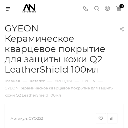
0
GYEON
Керамическое
кварцевое покрытие
для защиты кожи Q2
LeatherShield 100мл
—
—
—
—
Главная
Каталог
БРЕНДЫ
GYEON
GYEON Керамическое кварцевое покрытие для защиты
кожи Q2 LeatherShield 100мл
Артикул:
GYQ252