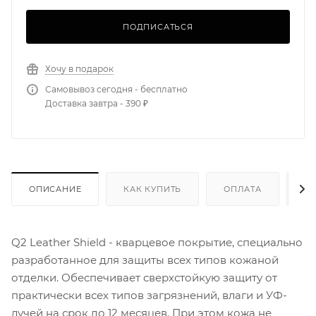
ПОДПИСАТЬСЯ
Хочу в подарок
Самовывоз сегодня - бесплатно
Доставка завтра - 390 ₽
ОПИСАНИЕ
КАК КУПИТЬ
ОПЛАТА
Д
Q2 Leather Shield - кварцевое покрытие, специально
разработанное для защиты всех типов кожаной
отделки. Обеспечивает сверхстойкую защиту от
практически всех типов загрязнений, влаги и УФ-
лучей на срок до 12 месяцев. При этом кожа не