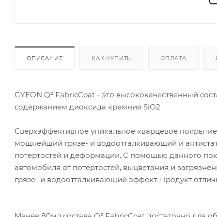
ОПИСАНИЕ
КАК КУПИТЬ
ОПЛАТА
GYEON Q² FabricCoat - это высококачественный сост
содержанием диоксида кремния SiO2
Сверхэффективное уникальное кварцевое покрытие 
мощнейший грязе- и водоотталкивающий и антистат
потертостей и деформации. С помощью данного пок
автомобиля от потертостей, выцветания и загрязне
грязе- и водоотталкивающий эффект. Продукт отли
Менее 80мл состава Q² FabricCoat достаточно для о