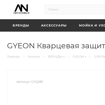
БРЕНДЫ
АКСЕССУАРЫ
МОЙКА И УХ
GYEON Кварцевая защита
—
—
—
—
Главная
Каталог
БРЕНДЫ
GYEON
GYEON 
Артикул:
GYQ282