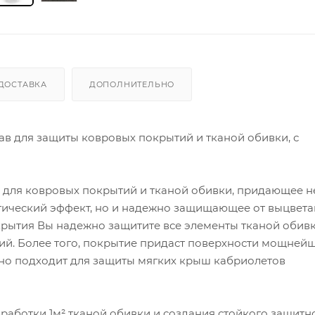
ДОСТАВКА
ДОПОЛНИТЕЛЬНО
ав для защиты ковровых покрытий и тканой обивки, с
для ковровых покрытий и тканой обивки, придающее н
ический эффект, но и надежно защищающее от выцвета
рытия Вы надежно защитите все элементы тканой обив
ний. Более того, покрытие придаст поверхности мощней
чно подходит для защиты мягких крыш кабриолетов
бработки 1м² тканой обивки и создания стойкого защитн