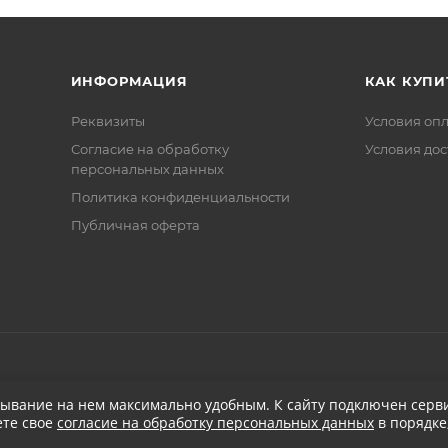
ИНФОРМАЦИЯ
КАК КУПИ
Реквизиты
Условия оп
Соглаcие на обработку
Условия дос
персональных данных
Политика конфиденциальности
Публичная оферта
бывание на нем максимально удобным. К cайту подключен серви
ете свое
согласие на обработку персональных данных
в порядке
при заказе от 5 000
₽
Бесплатная доставка