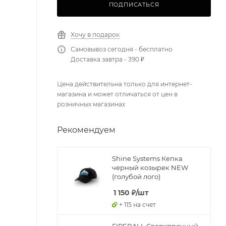
ПОДПИСАТЬСЯ
Хочу в подарок
Самовывоз сегодня - бесплатно
Доставка завтра - 390 ₽
Цена действительна только для интернет-
магазина и может отличаться от цен в
розничных магазинах
Рекомендуем
Shine Systems Кепка
черный козырек NEW
(голубой лого)
1 150
₽
/шт
+ 115 на счет
FIREBALL Сверхпрочный