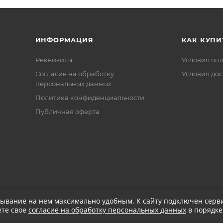
ИНФОРМАЦИЯ
КАК КУПИ
Реквизиты
Условия оп
Соглаcие на обработку
Условия дос
персональных данных
Политика конфиденциальности
Публичная оферта
бывание на нем максимально удобным. К cайту подключен серви
ете свое
согласие на обработку персональных данных
в порядке
при заказе от 5 000
₽
Бесплатная доставка