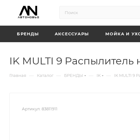
БРЕНДЫ
АКСЕССУАРЫ
МОЙКА И УХ
IK MULTI 9 Распылитель
—
—
—
—
Главная
Каталог
БРЕНДЫ
IK
IK MULTI 9 
Артикул:
83811911