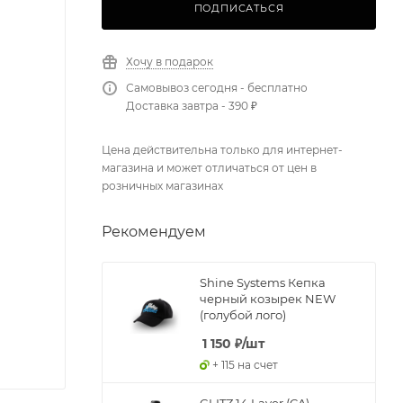
ПОДПИСАТЬСЯ
Хочу в подарок
Самовывоз сегодня - бесплатно
Доставка завтра - 390 ₽
Цена действительна только для интернет-
магазина и может отличаться от цен в
розничных магазинах
Рекомендуем
Shine Systems Кепка
черный козырек NEW
(голубой лого)
1 150
₽
/шт
+ 115 на счет
GLITZ 14 Layer (CA) -