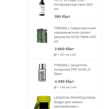
Интерьерный квик 500
мл
550
₽
/шт
FIREBALL Сверхпрочный
керамический силант
(эмульсия SiO2) TANK 400
мл
2 600
₽
/шт
+ 130 на счет
FIREBALL Защитное
покрытие PPF SHIELD
35мл
4 930
₽
/шт
+ 246 на счет
LERATON PROFESSIONAL
Ведро для мойки
автомобилей с