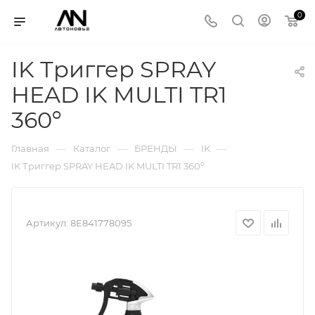
0
IK Триггер SPRAY
HEAD IK MULTI TR1
360º
—
—
—
—
Главная
Каталог
БРЕНДЫ
IK
IK Триггер SPRAY HEAD IK MULTI TR1 360º
Артикул:
8E841778095