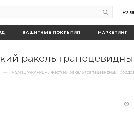
+7 9
ОД
ЗАЩИТНЫЕ ПОКРЫТИЯ
МАРКЕТИНГ
ий ракель трапецевидный
—
INSANE WRAPPERS Жесткий ракель трапецевидный (бордо