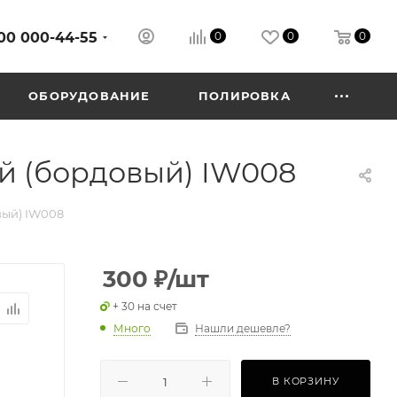
00 000-44-55
0
0
0
ОБОРУДОВАНИЕ
ПОЛИРОВКА
 (бордовый) IW008
вый) IW008
300
₽
/шт
+ 30 на счет
Много
Нашли дешевле?
В КОРЗИНУ