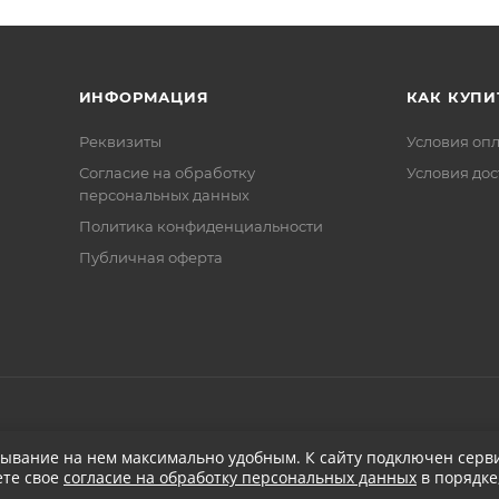
ИНФОРМАЦИЯ
КАК КУПИ
Реквизиты
Условия оп
Соглаcие на обработку
Условия дос
персональных данных
Политика конфиденциальности
Публичная оферта
бывание на нем максимально удобным. К cайту подключен серви
ете свое
согласие на обработку персональных данных
в порядке