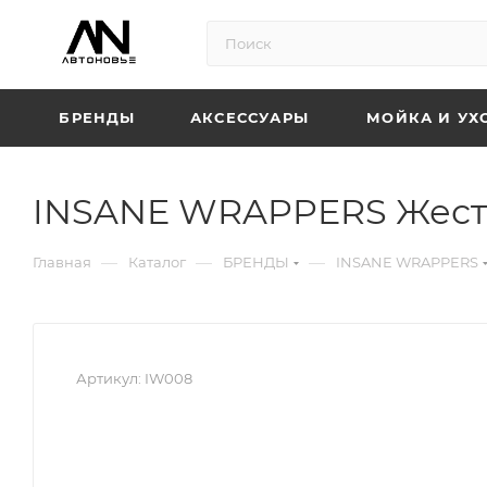
БРЕНДЫ
АКСЕССУАРЫ
МОЙКА И УХ
INSANE WRAPPERS Жестк
—
—
—
Главная
Каталог
БРЕНДЫ
INSANE WRAPPERS
Артикул:
IW008