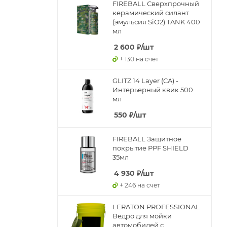
FIREBALL Сверхпрочный
керамический силант
(эмульсия SiO2) TANK 400
мл
2 600
₽
/шт
+ 130 на счет
GLITZ 14 Layer (CA) -
Интерьерный квик 500
мл
550
₽
/шт
FIREBALL Защитное
покрытие PPF SHIELD
35мл
4 930
₽
/шт
+ 246 на счет
LERATON PROFESSIONAL
Ведро для мойки
автомобилей с