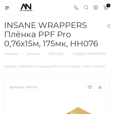
0
INSANE WRAPPERS
Плёнка PPF Pro
0,76x15м, 175мк, HH076
—
—
—
Главная
Каталог
БРЕНДЫ
INSANE WRAPPERS
—
INSANE WRAPPERS Плёнка PPF Pro 0,76x15м, 175мк, HH076
Артикул:
HH076