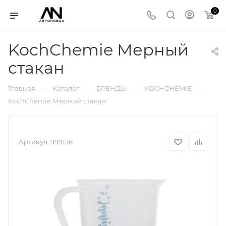
0
KochChemie Мерный
стакан
—
—
—
—
Главная
Каталог
БРЕНДЫ
KOCHCHEMIE
KochChemie Мерный стакан
Артикул:
999136