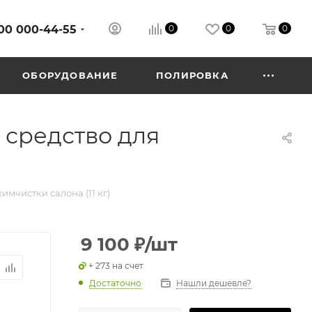
00 000-44-55
0
0
0
ОБОРУДОВАНИЕ
ПОЛИРОВКА
 средство для
мчистки салона (11 кг)
9 100
₽
/шт
+ 273 на счет
Достаточно
Нашли дешевле?