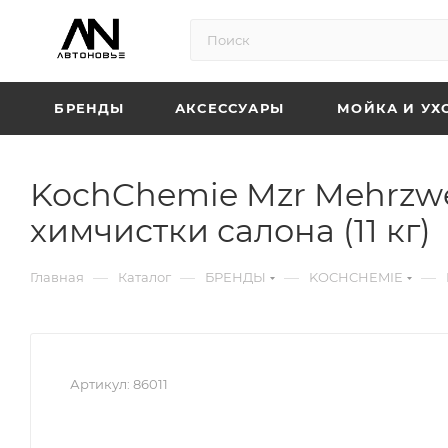
БРЕНДЫ
АКСЕССУАРЫ
МОЙКА И УХ
KochChemie Mzr Mehrzwe
химчистки салона (11 кг)
—
—
—
—
Главная
Каталог
БРЕНДЫ
KOCHCHEMIE
Артикул:
86011