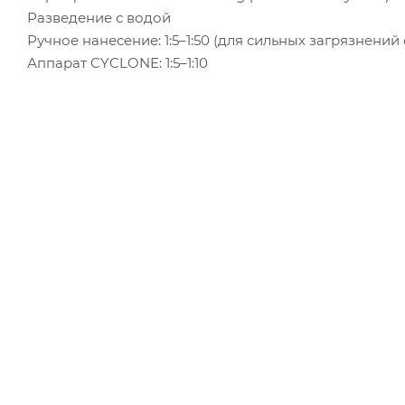
Разведение с водой
Ручное нанесение: 1:5–1:50 (для сильных загрязнений с
Аппарат CYCLONE: 1:5–1:10