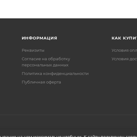
ИНФОРМАЦИЯ
КАК КУПИ
Реквизиты
Условия оп
Соглаcие на обработку
Условия дос
персональных данных
Политика конфиденциальности
Публичная оферта
бывание на нем максимально удобным. К cайту подключен серви