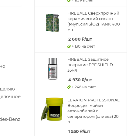
+ 115 на счет
FIREBALL Сверхпрочный
керамический силант
(эмульсия SiO2) TANK 400
мл
2 600
₽
/шт
+ 130 на счет
FIREBALL Защитное
покрытие PPF SHIELD
нно
35мл
4 930
₽
/шт
+ 246 на счет
удаляют
 щелочное
LERATON PROFESSIONAL
Ведро для мойки
автомобилей с
сепаратором (оливка) 20
des-Benz
л
1 550
₽
/шт