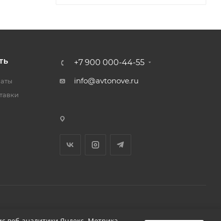
ТЬ
+7 900 000-44-55
info@avtonove.ru
латы
тавки
Разработано в KAPUSTA LAB
с веб-аналитики Яндекс. Метрика,