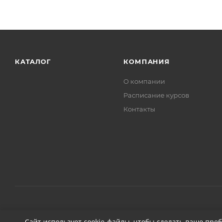
КАТАЛОГ
КОМПАНИЯ
О компании
Расписание курсов
Контакты
2026 © ДЕТЕЙЛИНГ-МАРКЕТ АВТОНОВЬЕ
Сайт использует cookie-файлы, чтобы сделать ваше пре