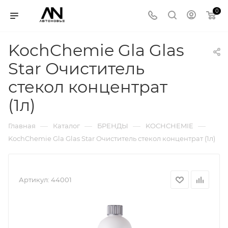
0
KochChemie Gla Glas
Star Очиститель
стекол концентрат
(1л)
—
—
—
—
Главная
Каталог
БРЕНДЫ
KOCHCHEMIE
KochChemie Gla Glas Star Очиститель стекол концентрат (1л)
Артикул:
44001