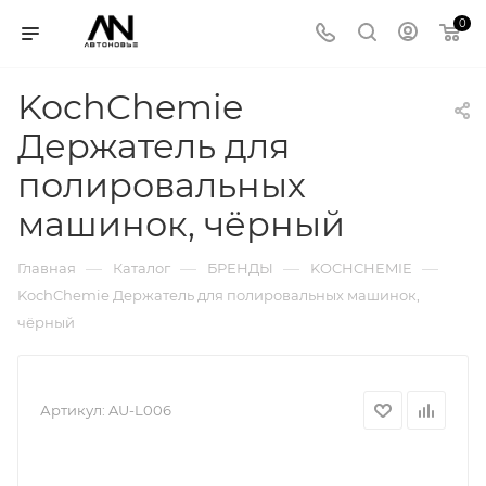
0
KochChemie
Держатель для
полировальных
машинок, чёрный
—
—
—
—
Главная
Каталог
БРЕНДЫ
KOCHCHEMIE
KochChemie Держатель для полировальных машинок,
чёрный
Артикул:
AU-L006