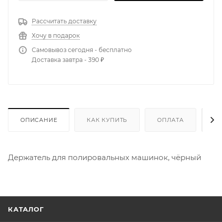
Рассчитать доставку
Хочу в подарок
Самовывоз сегодня - бесплатно
Доставка завтра - 390 ₽
ОПИСАНИЕ
КАК КУПИТЬ
ОПЛАТА
Д
Держатель для полировальных машинок, чёрный
КАТАЛОГ