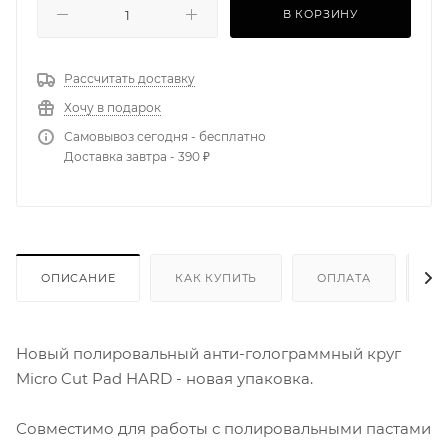
В КОРЗИНУ
Рассчитать доставку
Хочу в подарок
Самовывоз сегодня - бесплатно
Доставка завтра - 390 ₽
ОПИСАНИЕ
КАК КУПИТЬ
ОПЛАТА
Д
Новый полировальный анти-голограммный круг
Micro Cut Pad HARD - новая упаковка.
Совместимо для работы с полировальными пастами