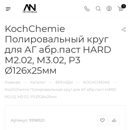
0
KochChemie
Полировальный круг
для АГ абр.паст HARD
M2.02, M3.02, P3
Ø126х25мм
—
—
—
—
Главная
Каталог
БРЕНДЫ
KOCHCHEMIE
KochChemie Полировальный круг для АГ абр.паст HARD
M2.02, M3.02, P3 Ø126х25мм
Артикул:
9998320