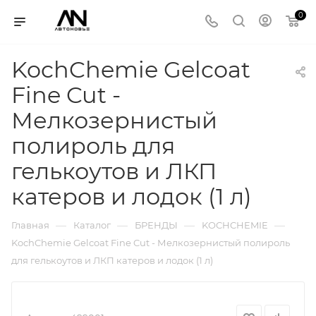
0
KochChemie Gelcoat
Fine Cut -
Мелкозернистый
полироль для
гелькоутов и ЛКП
катеров и лодок (1 л)
—
—
—
—
Главная
Каталог
БРЕНДЫ
KOCHCHEMIE
KochChemie Gelcoat Fine Cut - Мелкозернистый полироль
для гелькоутов и ЛКП катеров и лодок (1 л)