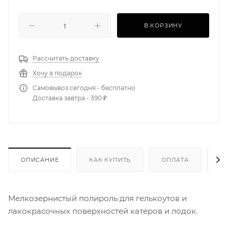
В КОРЗИНУ
Рассчитать доставку
Хочу в подарок
Самовывоз сегодня - бесплатно
Доставка завтра - 390 ₽
ОПИСАНИЕ
КАК КУПИТЬ
ОПЛАТА
Д
Мелкозернистый полироль для гелькоутов и
лакокрасочных поверхностей катеров и лодок.