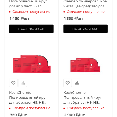
Полировальный круг
Cleaner- Универсальное
для абр.паст F6, F5
чистящее средство для
Ø150х25мм
всех внутренних и
Ожидаем поступление
Ожидаем поступление
внешних поверхностей
1 450
₽
/шт
1 350
₽
/шт
ПОДПИСАТЬСЯ
ПОДПИСАТЬСЯ
KochChemie
KochChemie
Полировальный круг
Полировальный круг
для абр.паст H9, H8
для абр.паст H9, H8
Ø76х25мм
Ø45х25мм к-кт 5 шт
Ожидаем поступление
Ожидаем поступление
750
₽
/шт
2 900
₽
/шт