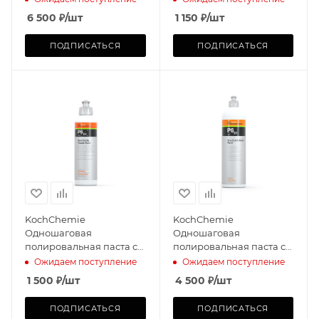
6 500
₽
/шт
1 150
₽
/шт
ПОДПИСАТЬСЯ
ПОДПИСАТЬСЯ
KochChemie
KochChemie
Одношаговая
Одношаговая
полировальная паста с
полировальная паста с
защитным эффектом
защитным эффектом
Ожидаем поступление
Ожидаем поступление
ONE CUT & FINISH P6.01
ONE CUT & FINISH P6.01
1 500
₽
/шт
4 500
₽
/шт
(250мл)
(1л)
ПОДПИСАТЬСЯ
ПОДПИСАТЬСЯ