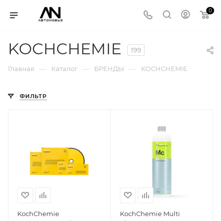
0
KOCHCHEMIE
199
—
—
—
Главная
Каталог
БРЕНДЫ
KOCHCHEMIE
ФИЛЬТР
KochChemie
KochChemie Multi