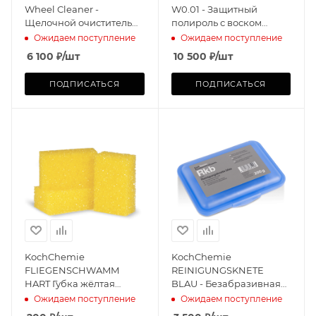
Wheel Cleaner -
W0.01 - Защитный
Щелочной очиститель
полироль с воском
колёсных дисков (5 л)
карнауба
Ожидаем поступление
Ожидаем поступление
6 100
₽
/шт
10 500
₽
/шт
ПОДПИСАТЬСЯ
ПОДПИСАТЬСЯ
KochChemie
KochChemie
FLIEGENSCHWAMM
REINIGUNGSKNETE
HART Губка жёлтая
BLAU - Безабразивная
повышенной плотности
чистящая глина мягкого
Ожидаем поступление
Ожидаем поступление
для битума
воздействия, синяя (200