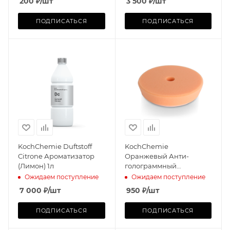
200
₽
/шт
3 500
₽
/шт
гр)
ПОДПИСАТЬСЯ
ПОДПИСАТЬСЯ
KochChemie Duftstoff
KochChemie
Citrone Ароматизатор
Оранжевый Анти-
(Лимон) 1л
голограммный
полировальный круг Ø
Ожидаем поступление
Ожидаем поступление
160 x 30 мм V
7 000
₽
/шт
950
₽
/шт
ПОДПИСАТЬСЯ
ПОДПИСАТЬСЯ