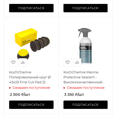
ПОДПИСАТЬСЯ
ПОДПИСАТЬСЯ
KochChemie
KochChemie Marine
Полировальный круг Ø
Protective Sealant -
45x23 Fine Cut Pad (5
Высококачественный
штук)
консервирующий спрей
Ожидаем поступление
Ожидаем поступление
для катеров, лодок
2 500
₽
/шт
3 350
₽
/шт
ПОДПИСАТЬСЯ
ПОДПИСАТЬСЯ