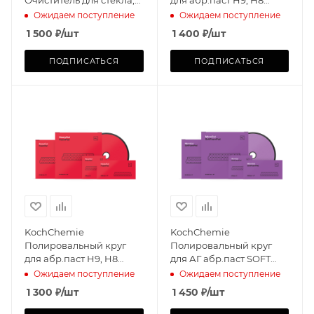
окрашенных и
Ø150х25мм
Ожидаем поступление
Ожидаем поступление
поликарбонатных
1 500
₽
/шт
1 400
₽
/шт
поверхн-ей
ПОДПИСАТЬСЯ
ПОДПИСАТЬСЯ
KochChemie
KochChemie
Полировальный круг
Полировальный круг
для абр.паст H9, H8
для АГ абр.паст SOFT
Ø126х25мм
M2.01, M2.02, P3
Ожидаем поступление
Ожидаем поступление
Ø150х25мм
1 300
₽
/шт
1 450
₽
/шт