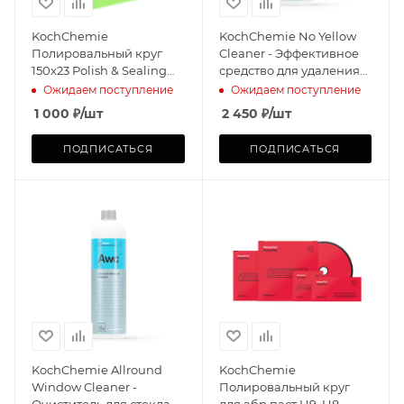
KochChemie
KochChemie No Yellow
Полировальный круг
Cleaner - Эффективное
150x23 Polish & Sealing
средство для удаления
Pad
пожелтений (1 л)
Ожидаем поступление
Ожидаем поступление
1 000
₽
/шт
2 450
₽
/шт
ПОДПИСАТЬСЯ
ПОДПИСАТЬСЯ
KochChemie Allround
KochChemie
Window Cleaner -
Полировальный круг
Очиститель для стекла,
для абр.паст H9, H8