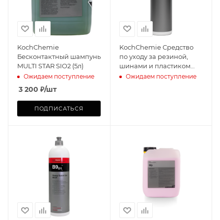
KochChemie
KochChemie Средство
Бесконтактный шампунь
по уходу за резиной,
MULTI STAR SIO2 (5л)
шинами и пластиком
Plast Star 96 1л
Ожидаем поступление
Ожидаем поступление
3 200
₽
/шт
ПОДПИСАТЬСЯ