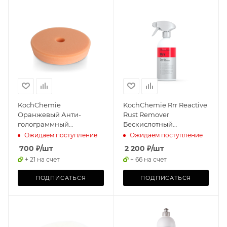
KochChemie
KochChemie Rrr Reactive
Оранжевый Анти-
Rust Remover
голограммный
Бескислотный
полировальный круг Ø
очиститель ржавого
Ожидаем поступление
Ожидаем поступление
135 x 30 мм V
налёта (500мл)
700
₽
/шт
2 200
₽
/шт
+ 21 на счет
+ 66 на счет
ПОДПИСАТЬСЯ
ПОДПИСАТЬСЯ