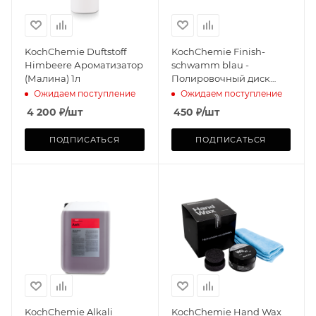
KochChemie Duftstoff
KochChemie Finish-
Himbeere Ароматизатор
schwamm blau -
(Малина) 1л
Полировочный диск
поролон 85*23 mm
Ожидаем поступление
Ожидаем поступление
4 200
₽
/шт
450
₽
/шт
ПОДПИСАТЬСЯ
ПОДПИСАТЬСЯ
KochChemie Alkali
KochChemie Hand Wax