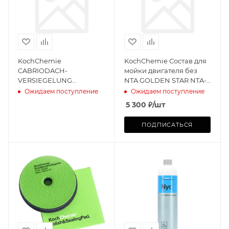
KochChemie
KochChemie Состав для
CABRIODACH-
мойки двигателя без
VERSIEGELUNG
NTA GOLDEN STAR NTA-
Гидрофобный состав для
FREE (5л)
Ожидаем поступление
Ожидаем поступление
обработки любых
5 300
₽
/шт
тканевых поверхностей
(4
ПОДПИСАТЬСЯ