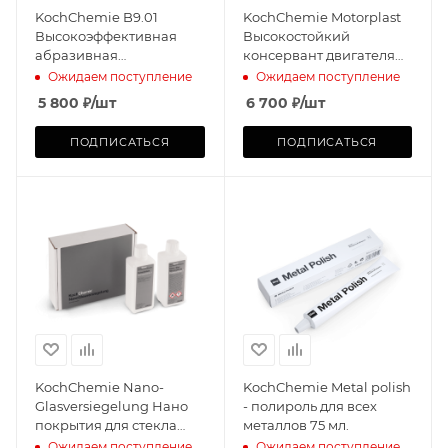
KochChemie B9.01
KochChemie Motorplast
Высокоэффективная
Высокостойкий
абразивная
консервант двигателя
полировальная паста
(5л)
Ожидаем поступление
Ожидаем поступление
Heavy Quick Cut 1л
5 800
₽
/шт
6 700
₽
/шт
ПОДПИСАТЬСЯ
ПОДПИСАТЬСЯ
KochChemie Nano-
KochChemie Metal polish
Glasversiegelung Нано
- полироль для всех
покрытия для стекла
металлов 75 мл.
2х250мл
Ожидаем поступление
Ожидаем поступление