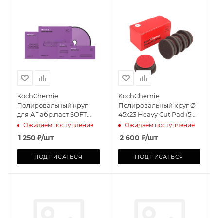
KochChemie
KochChemie
Полировальный круг
Полировальный круг Ø
для АГ абр.паст SOFT
45x23 Heavy Cut Pad (5
M2.01, M2.02, P3
штук)
Ожидаем поступление
Ожидаем поступление
Ø126х25мм
1 250
₽
/шт
2 600
₽
/шт
ПОДПИСАТЬСЯ
ПОДПИСАТЬСЯ