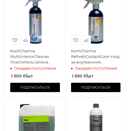
KochChemie
KochChemie
MultilnteriorCleaner
RefreshCockpitCare Уход
Очиститель салона
за внутренним
(750мл)
пластиком (500мл)
Ожидаем поступление
Ожидаем поступление
1 500
₽
/шт
1 650
₽
/шт
ПОДПИСАТЬСЯ
ПОДПИСАТЬСЯ