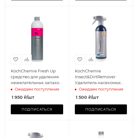
KochChemie Fresh Up
KochChemie
средство для удаления
Insect&DirtRemover
нежелательных запахов
Удалитель насекомых
(1л)
(750мл)
Ожидаем поступление
Ожидаем поступление
1 950
₽
/шт
1 500
₽
/шт
ПОДПИСАТЬСЯ
ПОДПИСАТЬСЯ