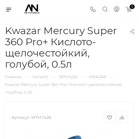
0
Kwazar Mercury Super
360 Pro+ Кислото-
щелочестойкий,
голубой, 0.5л
—
—
—
—
Главная
Каталог
БРЕНДЫ
KWAZAR
Kwazar Mercury Super 360 Pro+ Кислото-щелочестойкий,
голубой, 0.5л
Артикул:
WTM.1426