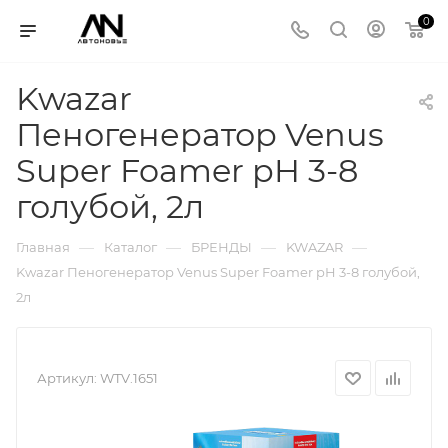
0
Kwazar
Пеногенератор Venus
Super Foamer pH 3-8
голубой, 2л
—
—
—
—
Главная
Каталог
БРЕНДЫ
KWAZAR
Kwazar Пеногенератор Venus Super Foamer pH 3-8 голубой,
2л
Артикул:
WTV.1651