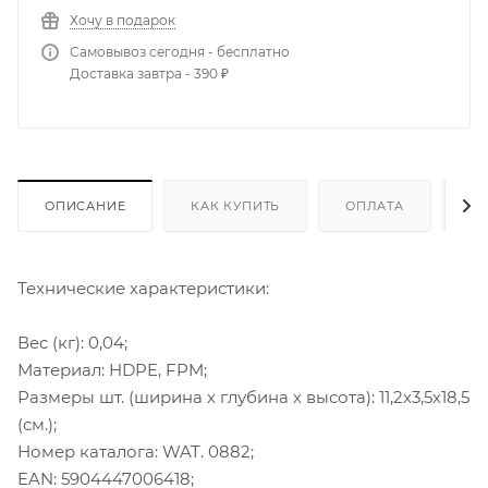
Хочу в подарок
Самовывоз сегодня - бесплатно
Доставка завтра - 390 ₽
ОПИСАНИЕ
КАК КУПИТЬ
ОПЛАТА
Д
Технические характеристики:
Вес (кг): 0,04;
Материал: HDPE, FPM;
Размеры шт. (ширина х глубина х высота): 11,2х3,5х18,5
(см.);
Номер каталога: WAT. 0882;
EAN: 5904447006418;