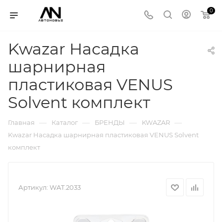
0
Kwazar Насадка
шарнирная
пластиковая VENUS
Solvent комплект
—
—
—
—
Главная
Каталог
БРЕНДЫ
KWAZAR
Kwazar Насадка шарнирная пластиковая VENUS Solvent
комплект
Артикул:
WAT.2033