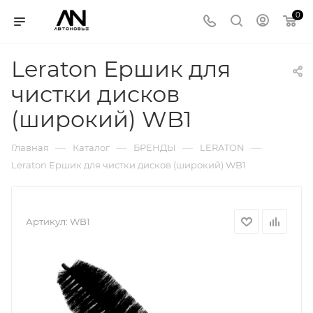
0
Leraton Ершик для
чистки дисков
(широкий) WB1
—
—
—
—
Главная
Каталог
БРЕНДЫ
LERATON
Leraton Ершик для чистки дисков (широкий) WB1
Артикул:
WB1