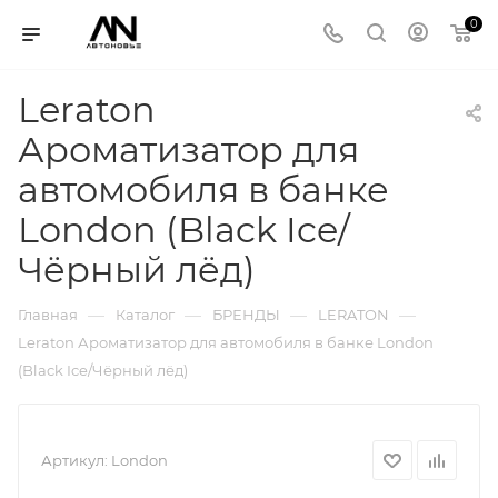
0
Leraton
Ароматизатор для
автомобиля в банке
London (Black Ice/
Чёрный лёд)
—
—
—
—
Главная
Каталог
БРЕНДЫ
LERATON
Leraton Ароматизатор для автомобиля в банке London
(Black Ice/Чёрный лёд)
Артикул:
London