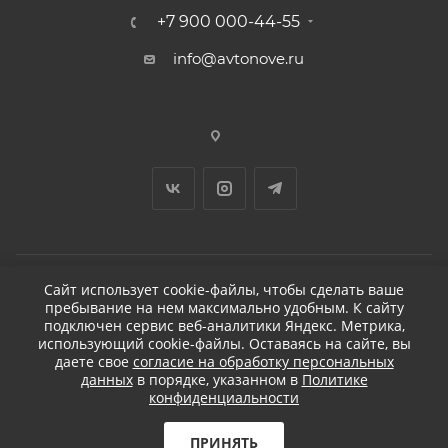
+7 900 000-44-55
info@avtonove.ru
Сайт использует cookie-файлы, чтобы сделать ваше
пребывание на нем максимально удобным. К cайту
2026 © ДЕТЕЙЛИНГ-МАРКЕТ АВТОНОВЬЕ
подключен сервис веб-аналитики Яндекс. Метрика,
использующий cookie-файлы. Оставаясь на сайте, вы
даете свое
согласие на обработку персональных
данных
в порядке, указанном в
Политике
конфиденциальности
Разработано в KAPUSTA LAB
Бесплатная доставка
ПРИНЯТЬ