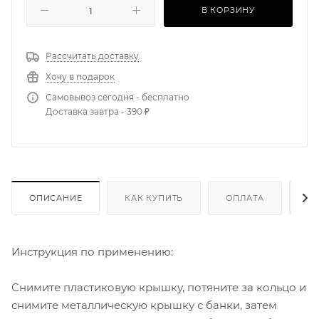
В КОРЗИНУ
Рассчитать доставку
Хочу в подарок
Самовывоз сегодня - бесплатно
Доставка завтра - 390 ₽
ОПИСАНИЕ
КАК КУПИТЬ
ОПЛАТА
Д
Инструкция по применению:
Снимите пластиковую крышку, потяните за кольцо и
снимите металлическую крышку с банки, затем