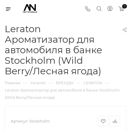
0
Leraton
Ароматизатор для
автомобиля в банке
Stockholm (Wild
Berry/Лесная ягода)
—
—
—
—
Главная
Каталог
БРЕНДЫ
LERATON
Leraton Ароматизатор для автомобиля в банке Stockholm
(Wild Berry/Лесная ягода)
Артикул:
Stockholm