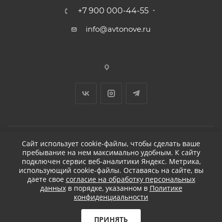
+7 900 000-44-55
info@avtonove.ru
Сайт использует cookie-файлы, чтобы сделать ваше
пребывание на нем максимально удобным. К cайту
2026 © ДЕТЕЙЛИНГ-МАРКЕТ АВТОНОВЬЕ
подключен сервис веб-аналитики Яндекс. Метрика,
использующий cookie-файлы. Оставаясь на сайте, вы
даете свое
согласие на обработку персональных
данных
в порядке, указанном в
Политике
конфиденциальности
Разработано в KAPUSTA LAB
Бесплатная доставка
ПРИНЯТЬ