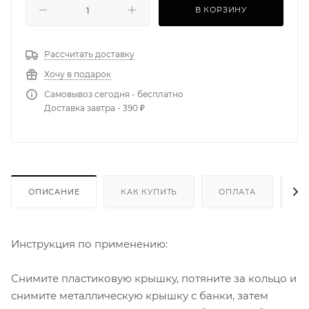
В КОРЗИНУ
Рассчитать доставку
Хочу в подарок
Самовывоз сегодня - бесплатно
Доставка завтра - 390 ₽
ОПИСАНИЕ
КАК КУПИТЬ
ОПЛАТА
Д
Инструкция по применению:
Снимите пластиковую крышку, потяните за кольцо и
снимите металлическую крышку с банки, затем