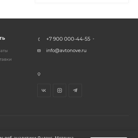
ТЬ
+7 900 000-44-55
info@avtonove.ru
латы
тавки
Разработано в KAPUSTA LAB
с веб-аналитики Яндекс. Метрика,