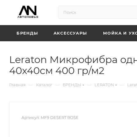
БРЕНДЫ
АКСЕССУАРЫ
МОЙКА И УХ
Leraton Микрофибра од
40x40см 400 гр/м2
—
—
—
—
Главная
Каталог
БРЕНДЫ
LERATON
Lera
Артикул:
MF9 DESERT ROSE