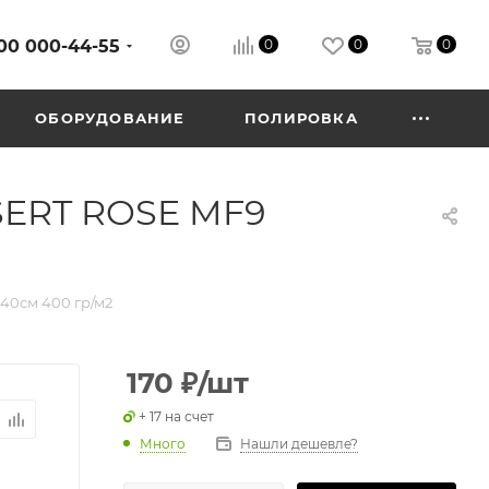
00 000-44-55
0
0
0
ОБОРУДОВАНИЕ
ПОЛИРОВКА
SERT ROSE MF9
40см 400 гр/м2
170
₽
/шт
+ 17 на счет
Много
Нашли дешевле?