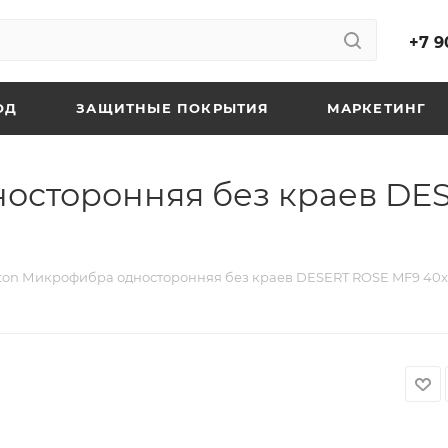
+7 9
ОД
ЗАЩИТНЫЕ ПОКРЫТИЯ
МАРКЕТИНГ
носторонняя без краев DE
ton Микрофибра односторонняя без краев DESERT ROSE MF9 40x