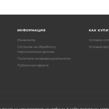
ИНФОРМАЦИЯ
КАК КУПИ
Реквизиты
Условия оп
Соглаcие на обработку
Условия дос
персональных данных
Политика конфиденциальности
Публичная оферта
бывание на нем максимально удобным. К cайту подключен серви