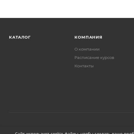
КАТАЛОГ
КОМПАНИЯ
О компании
Расписание курсов
Контакты
2026 © ДЕТЕЙЛИНГ-МАРКЕТ АВТОНОВЬЕ
Сайт использует cookie-файлы, чтобы сделать ваше пре