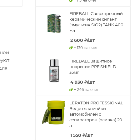
+ 115 на счет
FIREBALL Сверхпрочный
керамический силант
(эмульсия SiO2) TANK 400
мл
2 600
₽
/шт
+ 130 на счет
дной
руют
FIREBALL Защитное
покрытие PPF SHIELD
для
35мл
4 930
₽
/шт
+ 246 на счет
LERATON PROFESSIONAL
Ведро для мойки
автомобилей с
сепаратором (оливка) 20
л
1 550
₽
/шт