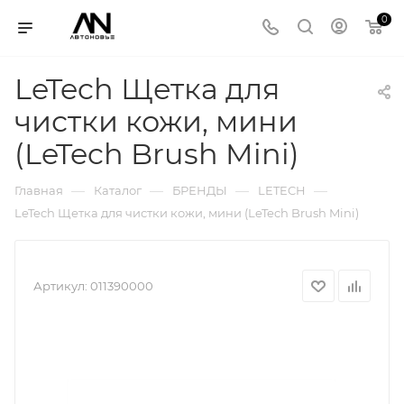
0
LeTech Щетка для
чистки кожи, мини
(LeTech Brush Mini)
—
—
—
—
Главная
Каталог
БРЕНДЫ
LETECH
LeTech Щетка для чистки кожи, мини (LeTech Brush Mini)
Артикул:
011390000