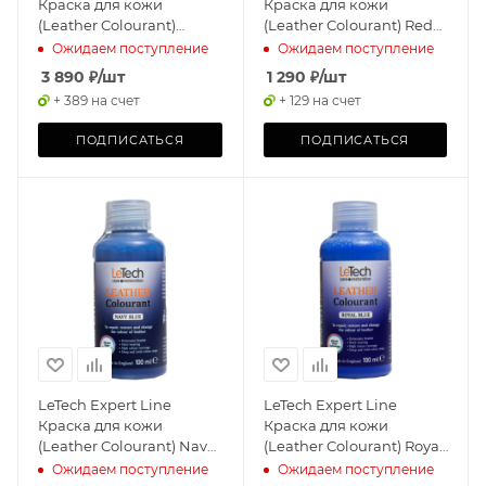
Краска для кожи
Краска для кожи
(Leather Colourant)
(Leather Colourant) Red
Orange, 500мл
Oxide, 100мл
Ожидаем поступление
Ожидаем поступление
3 890
₽
/шт
1 290
₽
/шт
+ 389 на счет
+ 129 на счет
ПОДПИСАТЬСЯ
ПОДПИСАТЬСЯ
LeTech Expert Line
LeTech Expert Line
Краска для кожи
Краска для кожи
(Leather Colourant) Navy
(Leather Colourant) Royal
Blue, 100мл
Blue, 100мл
Ожидаем поступление
Ожидаем поступление