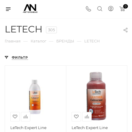
0
LETECH
305
—
—
—
Главная
Каталог
БРЕНДЫ
LETECH
ФИЛЬТР
LeTech Expert Line
LeTech Expert Line