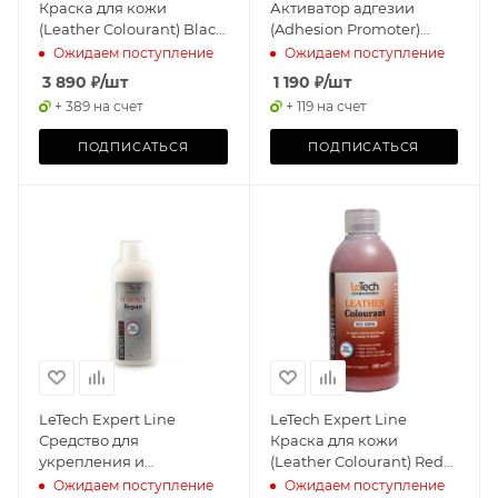
Краска для кожи
Активатор адгезии
(Leather Colourant) Black,
(Adhesion Promoter)
500мл
145мл
Ожидаем поступление
Ожидаем поступление
3 890
₽
/шт
1 190
₽
/шт
+ 389 на счет
+ 119 на счет
ПОДПИСАТЬСЯ
ПОДПИСАТЬСЯ
LeTech Expert Line
LeTech Expert Line
Средство для
Краска для кожи
укрепления и
(Leather Colourant) Red
заполнения мелких
Oxide, 200мл
Ожидаем поступление
Ожидаем поступление