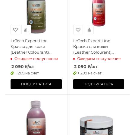
LeTech Expert Line
LeTech Expert Line
Краска для кожи
Краска для кожи
(Leather Colourant)
(Leather Colourant)
Umber, 200мл
Imperial Red, 200мл
Ожидаем поступление
Ожидаем поступление
2 090
₽
/шт
2 090
₽
/шт
+ 209 на счет
+ 209 на счет
ПОДПИСАТЬСЯ
ПОДПИСАТЬСЯ