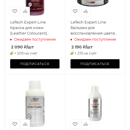
LeTech Expert Line
LeTech Expert Line
Краска для кожи
Бальзам для
(Leather Colourant)
восстановления цвета
Bordeaux, 200мл
кожи (Leather Re-
Ожидаем поступление
Ожидаем поступление
Colouring Balm ) Black
2 090
₽
/шт
2 190
₽
/шт
200мл
+ 209 на счет
+ 219 на счет
ПОДПИСАТЬСЯ
ПОДПИСАТЬСЯ