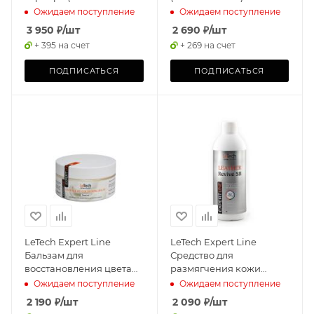
Protection Cream Silver)
Ожидаем поступление
Ожидаем поступление
500мл
3 950
₽
/шт
2 690
₽
/шт
+ 395 на счет
+ 269 на счет
ПОДПИСАТЬСЯ
ПОДПИСАТЬСЯ
LeTech Expert Line
LeTech Expert Line
Бальзам для
Средство для
восстановления цвета
размягчения кожи
кожи (Leather Re-
(Leather Revive SB)
Ожидаем поступление
Ожидаем поступление
Colouring Balm) Neutral
500мл
2 190
₽
/шт
2 090
₽
/шт
200мл