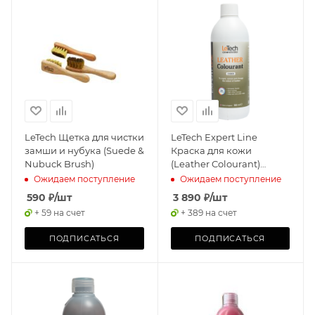
LeTech Щетка для чистки
LeTech Expert Line
замши и нубука (Suede &
Краска для кожи
Nubuck Brush)
(Leather Colourant)
Umber, 500мл
Ожидаем поступление
Ожидаем поступление
590
₽
/шт
3 890
₽
/шт
+ 59 на счет
+ 389 на счет
ПОДПИСАТЬСЯ
ПОДПИСАТЬСЯ