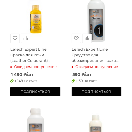
LeTech Expert Line
LeTech Expert Line
Краска для кожи
Средство для
(Leather Colourant)
обезжиривания кожи
Lemon Yellow, 145мл
(Alcohol Cleaner) 145мл
Ожидаем поступление
Ожидаем поступление
1 490
₽
/шт
590
₽
/шт
+ 149 на счет
+ 59 на счет
ПОДПИСАТЬСЯ
ПОДПИСАТЬСЯ