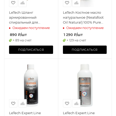
LeTech Шланг
LeTech Костное масло
армированный
натуральное (Neatsfoot
спиральный для
Oil Natural) 100% Pure
аэрографа
200мл
Ожидаем поступление
Ожидаем поступление
890
₽
/шт
1 290
₽
/шт
+ 89 на счет
+ 129 на счет
ПОДПИСАТЬСЯ
ПОДПИСАТЬСЯ
LeTech Expert Line
LeTech Expert Line