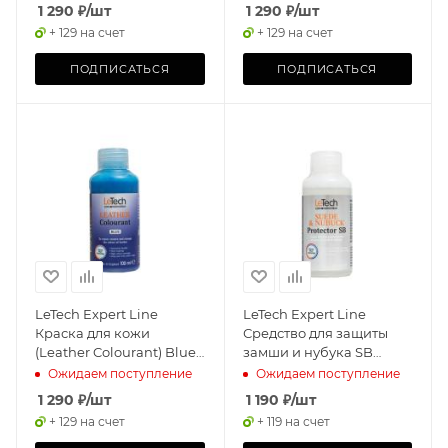
1 290
₽
/шт
1 290
₽
/шт
+ 129 на счет
+ 129 на счет
ПОДПИСАТЬСЯ
ПОДПИСАТЬСЯ
LeTech Expert Line
LeTech Expert Line
Краска для кожи
Средство для защиты
(Leather Colourant) Blue,
замши и нубука SB
100мл
(Suede and Nubuck
Ожидаем поступление
Ожидаем поступление
Protector SB) 100мл
1 290
₽
/шт
1 190
₽
/шт
+ 129 на счет
+ 119 на счет