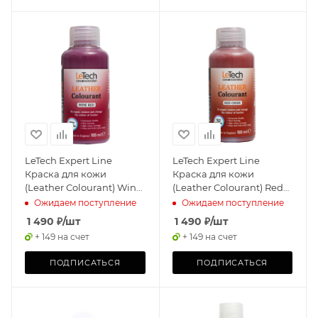
LeTech Expert Line
LeTech Expert Line
Краска для кожи
Краска для кожи
(Leather Colourant) Wine
(Leather Colourant) Red
Red, 145мл
Oxide, 145мл
Ожидаем поступление
Ожидаем поступление
1 490
₽
/шт
1 490
₽
/шт
+ 149 на счет
+ 149 на счет
ПОДПИСАТЬСЯ
ПОДПИСАТЬСЯ