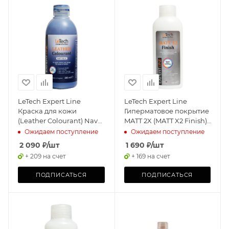
LeTech Expert Line
LeTech Expert Line
Краска для кожи
Гиперматовое покрытие
(Leather Colourant) Navy
MATT 2X (MATT X2 Finish)
Blue, 200мл
145мл
Ожидаем поступление
Ожидаем поступление
2 090
₽
/шт
1 690
₽
/шт
+ 209 на счет
+ 169 на счет
ПОДПИСАТЬСЯ
ПОДПИСАТЬСЯ