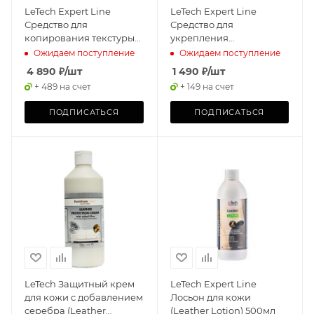
LeTech Expert Line
LeTech Expert Line
Средство для
Средство для
копирования текстуры
укрепления
кожи (Grain Copier
изношенной кожи
Ожидаем поступление
Ожидаем поступление
)100мл
(Leather Binder) 200мл
4 890
₽
/шт
1 490
₽
/шт
+ 489 на счет
+ 149 на счет
ПОДПИСАТЬСЯ
ПОДПИСАТЬСЯ
LeTech Защитный крем
LeTech Expert Line
для кожи c добавлением
Лосьон для кожи
серебра (Leather
(Leather Lotion) 500мл