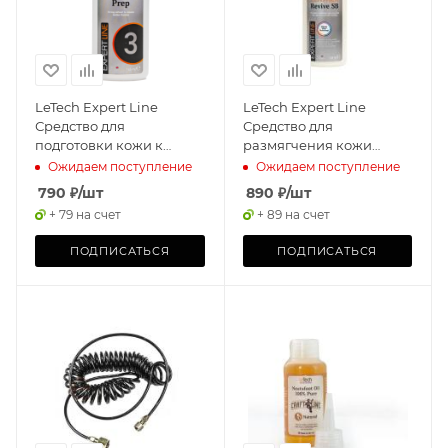
LeTech Expert Line
LeTech Expert Line
Средство для
Средство для
подготовки кожи к
размягчения кожи
покраске (Leather Prep)
(Leather Revive SB) 145мл
Ожидаем поступление
Ожидаем поступление
145мл
790
₽
/шт
890
₽
/шт
+ 79 на счет
+ 89 на счет
ПОДПИСАТЬСЯ
ПОДПИСАТЬСЯ