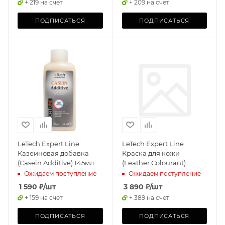
+ 219 на счет
+ 209 на счет
ПОДПИСАТЬСЯ
ПОДПИСАТЬСЯ
LeTech Expert Line
LeTech Expert Line
Казеиновая добавка
Краска для кожи
(Casein Additive) 145мл
(Leather Colourant)
Chestnut, 500мл
Ожидаем поступление
Ожидаем поступление
1 590
₽
/шт
3 890
₽
/шт
+ 159 на счет
+ 389 на счет
ПОДПИСАТЬСЯ
ПОДПИСАТЬСЯ