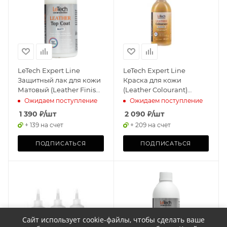
LeTech Expert Line
LeTech Expert Line
Защитный лак для кожи
Краска для кожи
Матовый (Leather Finish
(Leather Colourant)
Matt) 100мл
Yellow Oxide, 200мл
Ожидаем поступление
Ожидаем поступление
1 390
₽
/шт
2 090
₽
/шт
+ 139 на счет
+ 209 на счет
ПОДПИСАТЬСЯ
ПОДПИСАТЬСЯ
Сайт использует cookie-файлы, чтобы сделать ваше