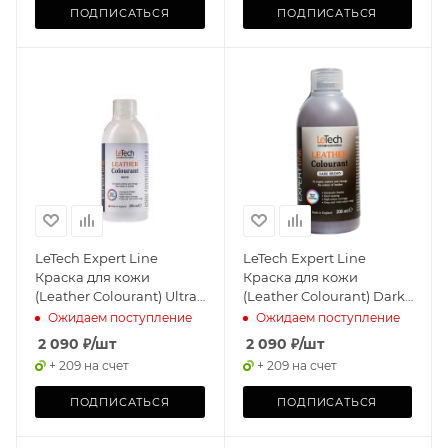
ПОДПИСАТЬСЯ
ПОДПИСАТЬСЯ
LeTech Expert Line
LeTech Expert Line
Краска для кожи
Краска для кожи
(Leather Colourant) Ultra
(Leather Colourant) Dark
White 200мл
Brown, 200мл
Ожидаем поступление
Ожидаем поступление
2 090
₽
/шт
2 090
₽
/шт
+ 209 на счет
+ 209 на счет
ПОДПИСАТЬСЯ
ПОДПИСАТЬСЯ