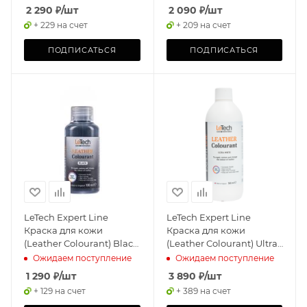
трещин на коже (Surface
2 290
₽
/шт
2 090
₽
/шт
repair) 200мл
+ 229 на счет
+ 209 на счет
ПОДПИСАТЬСЯ
ПОДПИСАТЬСЯ
LeTech Expert Line
LeTech Expert Line
Краска для кожи
Краска для кожи
(Leather Colourant) Black,
(Leather Colourant) Ultra
100мл
White, 500мл
Ожидаем поступление
Ожидаем поступление
1 290
₽
/шт
3 890
₽
/шт
+ 129 на счет
+ 389 на счет