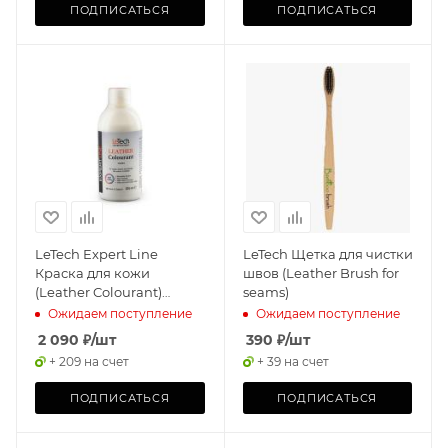
ПОДПИСАТЬСЯ
ПОДПИСАТЬСЯ
LeTech Expert Line
LeTech Щетка для чистки
Краска для кожи
швов (Leather Brush for
(Leather Colourant)
seams)
White, 200мл
Ожидаем поступление
Ожидаем поступление
2 090
₽
/шт
390
₽
/шт
+ 209 на счет
+ 39 на счет
ПОДПИСАТЬСЯ
ПОДПИСАТЬСЯ