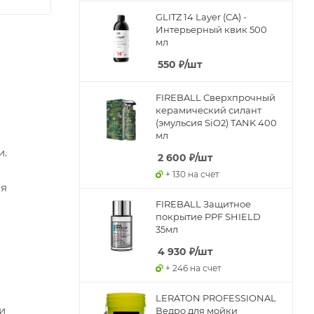
GLITZ 14 Layer (CA) -
Интерьерный квик 500
мл
550
₽
/шт
FIREBALL Сверхпрочный
керамический силант
(эмульсия SiO2) TANK 400
мл
и.
2 600
₽
/шт
+ 130 на счет
ая
FIREBALL Защитное
покрытие PPF SHIELD
35мл
4 930
₽
/шт
+ 246 на счет
LERATON PROFESSIONAL
и
Ведро для мойки