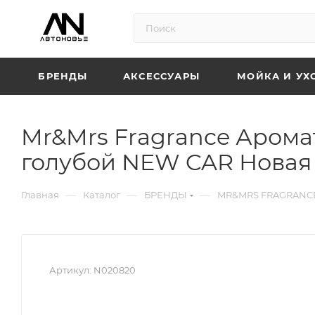
БРЕНДЫ
АКСЕССУАРЫ
МОЙКА И УХ
Mr&Mrs Fragrance Арома
голубой NEW CAR Нова
—
—
—
Главная
Каталог
БРЕНДЫ
MR&MRS FRAGRANC
Артикул:
N020820