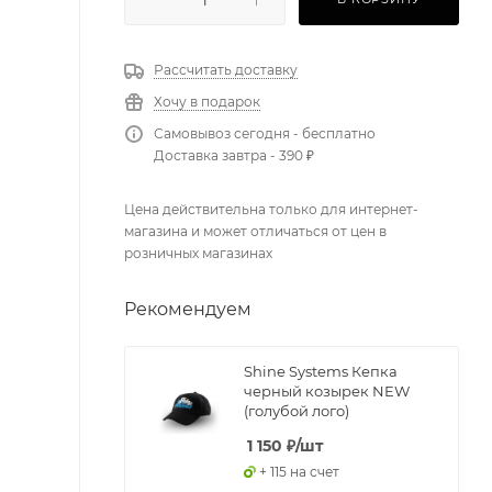
Рассчитать доставку
Хочу в подарок
Самовывоз сегодня - бесплатно
Доставка завтра - 390 ₽
Цена действительна только для интернет-
магазина и может отличаться от цен в
розничных магазинах
Рекомендуем
Shine Systems Кепка
черный козырек NEW
(голубой лого)
1 150
₽
/шт
+ 115 на счет