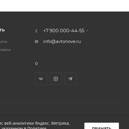
ТЬ
+7 900 000-44-55
info@avtonove.ru
латы
тавки
Разработано в KAPUSTA LAB
с веб-аналитики Яндекс. Метрика,
, указанном в
Политике
ПРИНЯТЬ