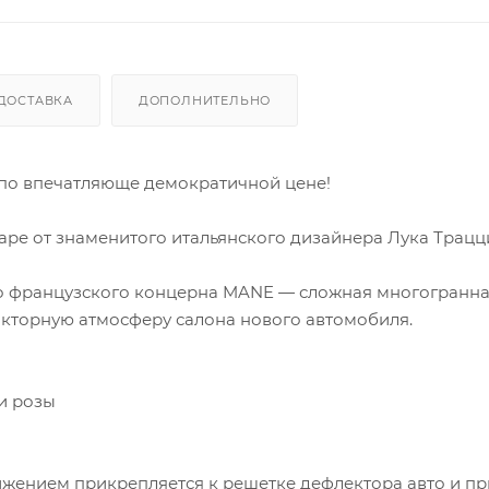
ДОСТАВКА
ДОПОЛНИТЕЛЬНО
 по впечатляюще демократичной цене!
аре от знаменитого итальянского дизайнера Лука Трацц
о французского концерна MANE — сложная многогранн
торную атмосферу салона нового автомобиля.
и розы
жением прикрепляется к решетке дефлектора авто и пр