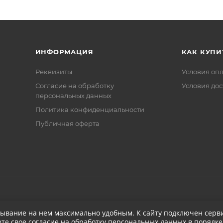
ИНФОРМАЦИЯ
КАК КУПИ
Реквизиты
Условия оп
Соглаcие на обработку
Условия дос
персональных данных
Политика конфиденциальности
Публичная оферта
бывание на нем максимально удобным. К cайту подключен серви
ете свое
согласие на обработку персональных данных
в порядке