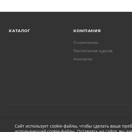
КАТАЛОГ
КОМПАНИЯ
О компании
Расписание курсов
Контакты
2026 © ДЕТЕЙЛИНГ-МАРКЕТ АВТОНОВЬЕ
Сайт использует cookie-файлы, чтобы сделать ваше пре
использующий cookie-файлы. Оставаясь на сайте, вы да