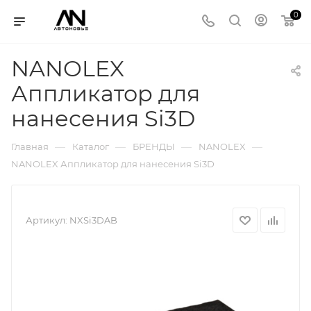
0
NANOLEX
Аппликатор для
нанесения Si3D
—
—
—
—
Главная
Каталог
БРЕНДЫ
NANOLEX
NANOLEX Аппликатор для нанесения Si3D
Артикул:
NXSi3DAB