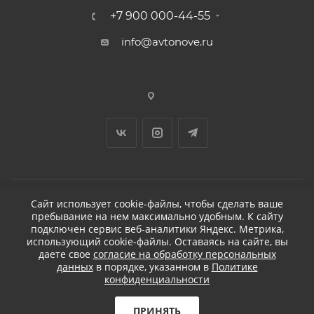
+7 900 000-44-55
info@avtonove.ru
Сайт использует cookie-файлы, чтобы сделать ваше
пребывание на нем максимально удобным. К cайту
2026 © ДЕТЕЙЛИНГ-МАРКЕТ АВТОНОВЬЕ
подключен сервис веб-аналитики Яндекс. Метрика,
использующий cookie-файлы. Оставаясь на сайте, вы
даете свое
согласие на обработку персональных
данных
в порядке, указанном в
Политике
конфиденциальности
Разработано в KAPUSTA LAB
Бесплатная доставка
ПРИНЯТЬ