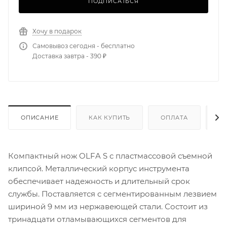
ПОДПИСАТЬСЯ
Хочу в подарок
Самовывоз сегодня - бесплатно
Доставка завтра - 390 ₽
ОПИСАНИЕ
КАК КУПИТЬ
ОПЛАТА
Д
Компактный нож OLFA S с пластмассовой съемной
клипсой. Металлический корпус инструмента
обеспечивает надежность и длительный срок
службы. Поставляется с сегментированным лезвием
шириной 9 мм из нержавеющей стали. Состоит из
тринадцати отламывающихся сегментов для