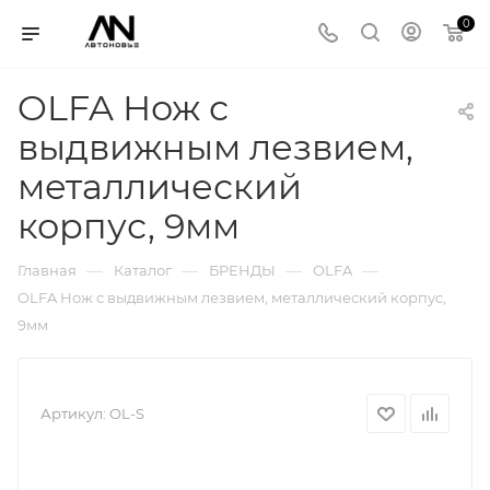
0
OLFA Нож с
выдвижным лезвием,
металлический
корпус, 9мм
—
—
—
—
Главная
Каталог
БРЕНДЫ
OLFA
OLFA Нож с выдвижным лезвием, металлический корпус,
9мм
Артикул:
OL-S