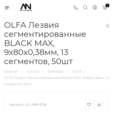
0
OLFA Лезвия
сегментированные
BLACK MAX,
9х80х0,38мм, 13
сегментов, 50шт
—
—
—
—
Главная
Каталог
БРЕНДЫ
OLFA
OLFA Лезвия сегментированные BLACK MAX, 9х80х0,38мм, 13
сегментов, 50шт
Артикул:
OL-ABB-50B