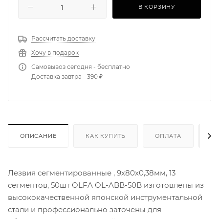
В КОРЗИНУ
Рассчитать доставку
Хочу в подарок
Самовывоз сегодня - бесплатно
Доставка завтра - 390 ₽
ОПИСАНИЕ
КАК КУПИТЬ
ОПЛАТА
Д
Лезвия сегментированные , 9х80х0,38мм, 13
сегментов, 50шт OLFA OL-ABB-50B изготовлены из
высококачественной японской инструментальной
стали и профессионально заточены для