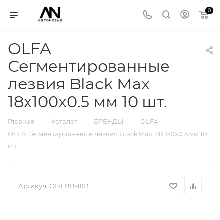
0
OLFA
Сегментированные
лезвия Black Max
18х100х0.5 мм 10 шт.
—
—
—
—
Главная
Каталог
БРЕНДЫ
OLFA
OLFA Сегментированные лезвия Black Max 18х100х0.5 мм 10
шт.
Артикул:
OL-LBB-10B