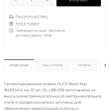
В КОРЗИНУ
Рассчитать доставку
Хочу в подарок
Самовывоз сегодня - бесплатно
Доставка завтра - 390 ₽
ОПИСАНИЕ
КАК КУПИТЬ
ОПЛАТА
Д
Сегментированные лезвия OLFA Black Max
18х100х0.5 мм 10 шт. OL-LBB-10B изготовлены из
высококачественной японской инструментальной
стали и профессионально заточены для
обеспечения превосходной остроты и