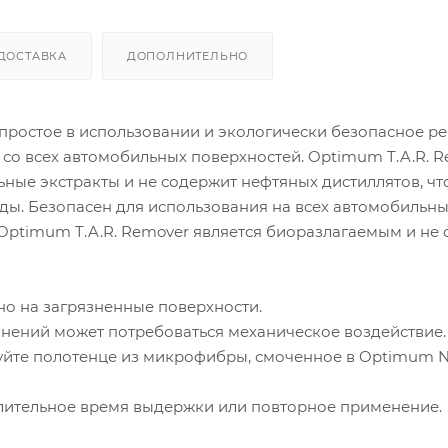
ДОСТАВКА
ДОПОЛНИТЕЛЬНО
 простое в использовании и экологически безопасное р
 со всех автомобильных поверхностей. Optimum T.A.R. 
ные экстракты и не содержит нефтяных дистиллятов, чт
ды. Безопасен для использования на всех автомобильн
. Optimum T.A.R. Remover является биоразлагаемым и не
но на загрязненные поверхности.
рязнений может потребоваться механическое воздействие.
уйте полотенце из микрофибры, смоченное в Optimum N
длительное время выдержки или повторное применение.