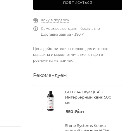
ПОДПИСАТЬСЯ
Хочу в подарок
Самовывоз сегодня - бесплатно
Доставка завтра - 390 ₽
Цена действительна только для интернет-
магазина и может отличаться от цен в
розничных магазинах
Рекомендуем
GLITZ 14 Layer (CA) -
Интерьерный квик 500
мл
550
₽
/шт
Shine Systems Кепка
черный козырек NEW