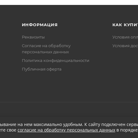
ИНФОРМАЦИЯ
КАК КУПИ
Реквизиты
Условия оп
Соглаcие на обработку
Условия дос
персональных данных
Политика конфиденциальности
Публичная оферта
бывание на нем максимально удобным. К cайту подключен серви
ете свое
согласие на обработку персональных данных
в порядке
при заказе от 5 000
₽
Бесплатная доставка