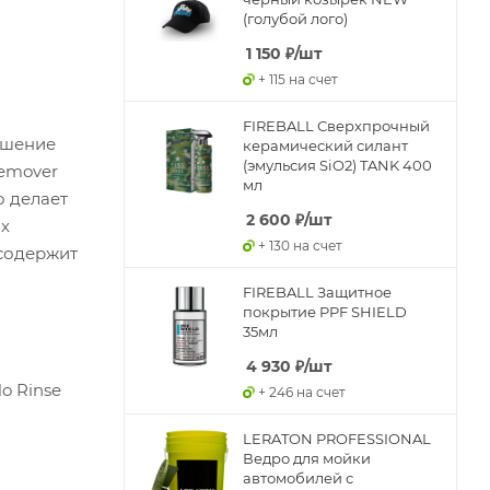
(голубой лого)
1 150
₽
/шт
+ 115 на счет
FIREBALL Сверхпрочный
ешение
керамический силант
(эмульсия SiO2) TANK 400
Remover
мл
о делает
2 600
₽
/шт
ых
+ 130 на счет
 содержит
FIREBALL Защитное
покрытие PPF SHIELD
35мл
4 930
₽
/шт
o Rinse
+ 246 на счет
LERATON PROFESSIONAL
Ведро для мойки
автомобилей с