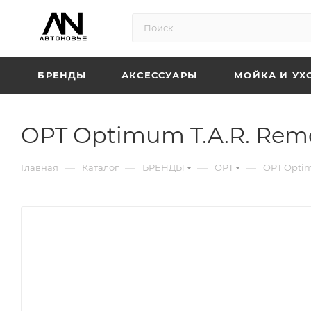
БРЕНДЫ
АКСЕССУАРЫ
МОЙКА И УХ
OPT Optimum T.A.R. Rem
—
—
—
—
Главная
Каталог
БРЕНДЫ
OPT
OPT Optim