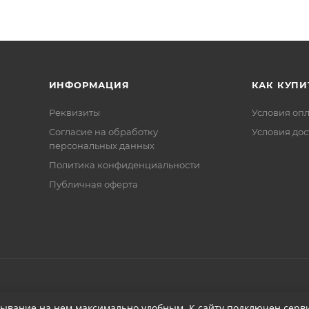
ИНФОРМАЦИЯ
КАК КУПИ
Реквизиты
Условия оп
Соглаcие на обработку
Условия дос
персональных данных
Политика конфиденциальности
Публичная оферта
бывание на нем максимально удобным. К cайту подключен серви