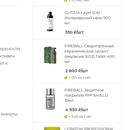
+ 115 на счет
GLITZ 14 Layer (CA) -
Интерьерный квик 500
мл
550
₽
/шт
FIREBALL Сверхпрочный
ерхности
керамический силант
ктивен
(эмульсия SiO2) TANK 400
мл
ет к
2 600
₽
/шт
+ 130 на счет
FIREBALL Защитное
покрытие PPF SHIELD
35мл
4 930
₽
/шт
 минуты.
+ 246 на счет
LERATON PROFESSIONAL