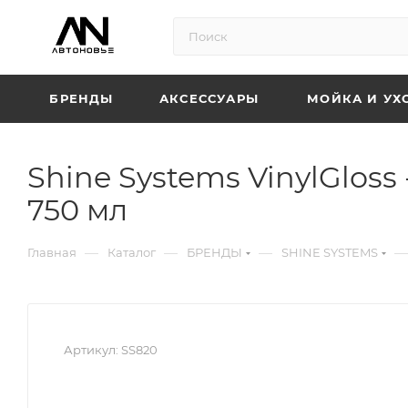
БРЕНДЫ
АКСЕССУАРЫ
МОЙКА И УХ
Shine Systems VinylGlos
750 мл
—
—
—
—
Главная
Каталог
БРЕНДЫ
SHINE SYSTEMS
Артикул:
SS820