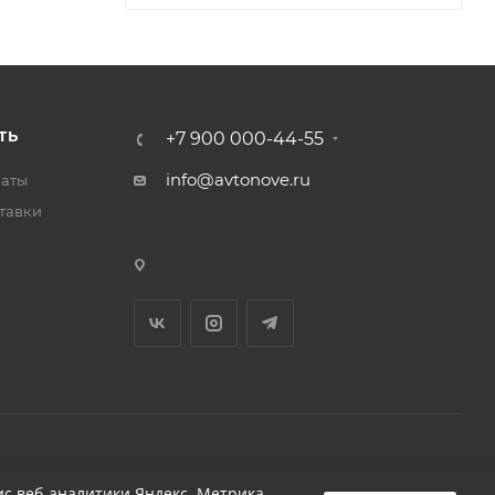
ТЬ
+7 900 000-44-55
info@avtonove.ru
латы
тавки
Разработано в KAPUSTA LAB
с веб-аналитики Яндекс. Метрика,