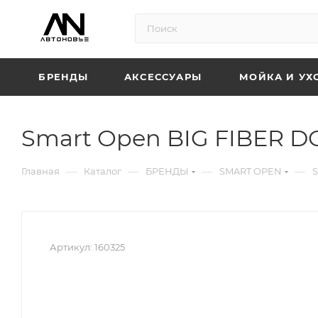
БРЕНДЫ
АКСЕССУАРЫ
МОЙКА И УХ
Smart Open BIG FIBER D
—
—
—
—
Главная
Каталог
БРЕНДЫ
SMART OPEN
S
Артикул:
160325