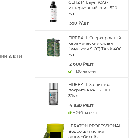
GLITZ 14 Layer (CA) -
Интерьерный квик 500
мл
550
₽
/шт
FIREBALL Сверхпрочный
керамический силант
(эмульсия SiO2) TANK 400
мл
нии влаги
2 600
₽
/шт
+ 130 на счет
FIREBALL Защитное
покрытие PPF SHIELD
35мл
4 930
₽
/шт
+ 246 на счет
LERATON PROFESSIONAL
Ведро для мойки
автомобилей с