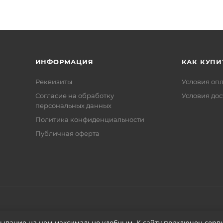
ИНФОРМАЦИЯ
КАК КУПИ
Реквизиты
Условия оп
Соглаcие на обработку
Условия дос
персональных данных
Политика конфиденциальности
Публичная оферта
бывание на нем максимально удобным. К cайту подключен серви