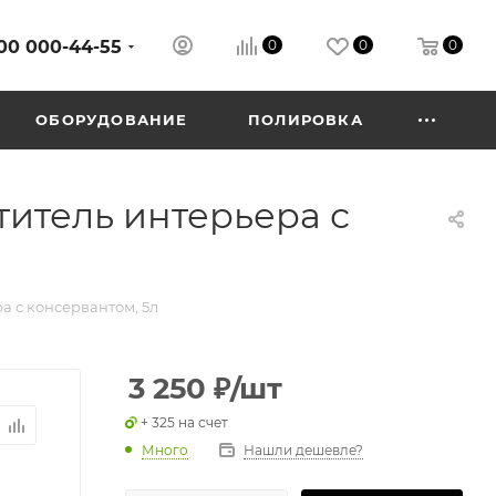
00 000-44-55
0
0
0
ОБОРУДОВАНИЕ
ПОЛИРОВКА
итель интерьера с
а с консервантом, 5л
3 250
₽
/шт
+ 325 на счет
Много
Нашли дешевле?