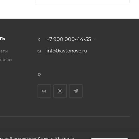
ТЬ
+7 900 000-44-55
info@avtonove.ru
латы
тавки
Разработано в KAPUSTA LAB
с веб-аналитики Яндекс. Метрика,