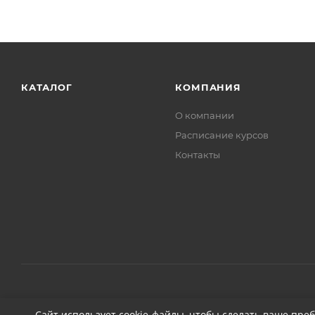
КАТАЛОГ
КОМПАНИЯ
О компании
Расписание курсов
Контакты
2026 © ДЕТЕЙЛИНГ-МАРКЕТ АВТОНОВЬЕ
Сайт использует cookie-файлы, чтобы сделать ваше пре