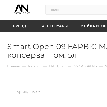
БРЕНДЫ
АКСЕССУАРЫ
МОЙКА И УХ
Smart Open 09 FARBIC M
консервантом, 5л
—
—
—
—
Главная
Каталог
БРЕНДЫ
SMART OPEN
S
Артикул:
15095