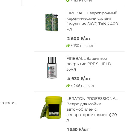
+ 115 на счет
FIREBALL Сверхпрочный
керамический силант
(эмульсия SiO2) TANK 400
мл
2 600
₽
/шт
+ 130 на счет
FIREBALL Защитное
покрытие PPF SHIELD
35мл
4 930
₽
/шт
+ 246 на счет
LERATON PROFESSIONAL
атели.
Ведро для мойки
автомобилей с
сепаратором (оливка) 20
л
1 550
₽
/шт