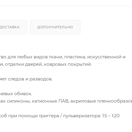
ДОСТАВКА
ДОПОЛНИТЕЛЬНО
о для любых видов ткани, пластика, искусственной и
и, отделки дверей, ковровых покрытий.
яет следов и разводов.
невых обивок.
как силиконы, катионные ПАВ, акриловые пленкообразов
б при помощи триггера / пульверизатора: 1:5 – 1:20