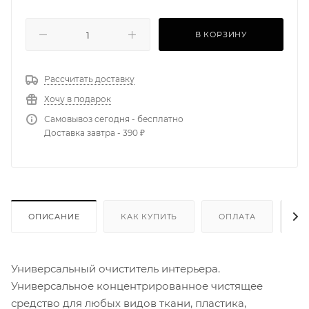
В КОРЗИНУ
Рассчитать доставку
Хочу в подарок
Самовывоз сегодня - бесплатно
Доставка завтра - 390 ₽
ОПИСАНИЕ
КАК КУПИТЬ
ОПЛАТА
Д
Универсальный очиститель интерьера.
Универсальное концентрированное чистящее
средство для любых видов ткани, пластика,