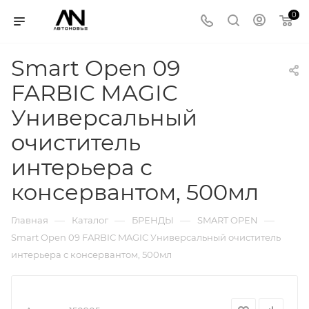
0
Smart Open 09
FARBIC MAGIC
Универсальный
очиститель
интерьера с
консервантом, 500мл
—
—
—
—
Главная
Каталог
БРЕНДЫ
SMART OPEN
Smart Open 09 FARBIC MAGIC Универсальный очиститель
интерьера с консервантом, 500мл