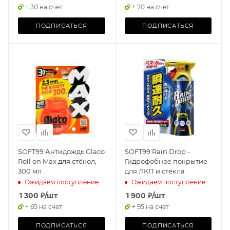
+ 30 на счет
+ 70 на счет
ПОДПИСАТЬСЯ
ПОДПИСАТЬСЯ
SOFT99 Антидождь Glaco
SOFT99 Rain Drop -
Roll on Max для стёкол,
Гидрофобное покрытие
300 мл
для ЛКП и стекла
Ожидаем поступление
Ожидаем поступление
1 300
₽
/шт
1 900
₽
/шт
+ 65 на счет
+ 95 на счет
ПОДПИСАТЬСЯ
ПОДПИСАТЬСЯ