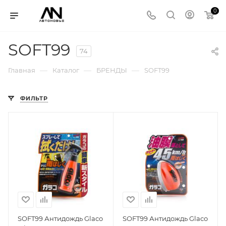
0
SOFT99
74
—
—
—
Главная
Каталог
БРЕНДЫ
SOFT99
ФИЛЬТР
SOFT99 Антидождь Glaco
SOFT99 Антидождь Glaco