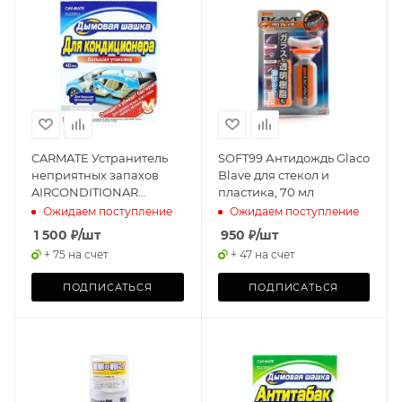
CARMATE Устранитель
SOFT99 Антидождь Glaco
неприятных запахов
Blave для стекол и
AIRCONDITIONAR
пластика, 70 мл
DEODORANT STEAM,
Ожидаем поступление
Ожидаем поступление
Дымовая шашка, 40мл
1 500
₽
/шт
950
₽
/шт
+ 75 на счет
+ 47 на счет
ПОДПИСАТЬСЯ
ПОДПИСАТЬСЯ