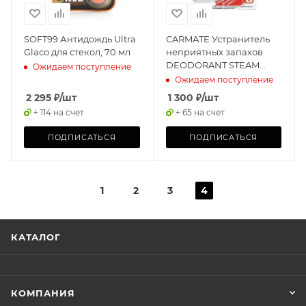
SOFT99 Антидождь Ultra
CARMATE Устранитель
Glaco для стекол, 70 мл
неприятных запахов
DEODORANT STEAM
Ожидаем поступление
TYPE AG, Дымовая
Ожидаем поступление
шашка, 20мл
2 295
₽
/шт
1 300
₽
/шт
+ 114 на счет
+ 65 на счет
ПОДПИСАТЬСЯ
ПОДПИСАТЬСЯ
1
2
3
4
КАТАЛОГ
КОМПАНИЯ