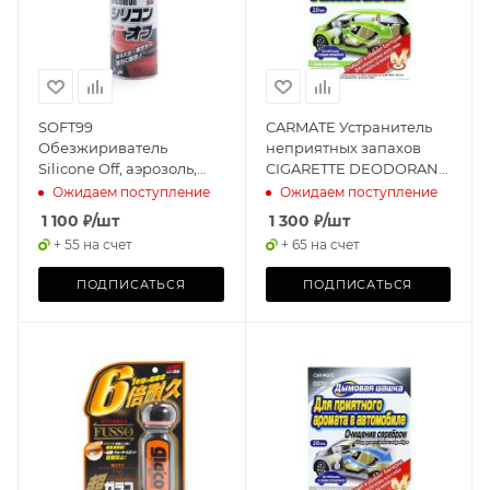
SOFT99
CARMATE Устранитель
Обезжириватель
неприятных запахов
Silicone Off, аэрозоль,
CIGARETTE DEODORANT
300 мл
STEAM TYPE, Дымовая
Ожидаем поступление
Ожидаем поступление
шашка, 20мл
1 100
₽
/шт
1 300
₽
/шт
+ 55 на счет
+ 65 на счет
ПОДПИСАТЬСЯ
ПОДПИСАТЬСЯ