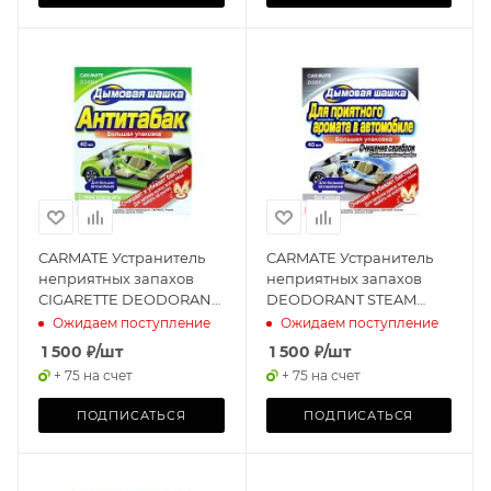
CARMATE Устранитель
CARMATE Устранитель
неприятных запахов
неприятных запахов
CIGARETTE DEODORANT
DEODORANT STEAM
STEAM TYPE, Дымовая
TYPE AG, Дымовая
Ожидаем поступление
Ожидаем поступление
шашка, 40мл
шашка, 40мл
1 500
₽
/шт
1 500
₽
/шт
+ 75 на счет
+ 75 на счет
ПОДПИСАТЬСЯ
ПОДПИСАТЬСЯ