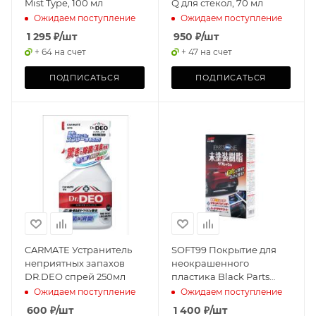
Mist Type, 100 мл
Q для стекол, 70 мл
Ожидаем поступление
Ожидаем поступление
1 295
₽
/шт
950
₽
/шт
+ 64 на счет
+ 47 на счет
ПОДПИСАТЬСЯ
ПОДПИСАТЬСЯ
CARMATE Устранитель
SOFT99 Покрытие для
неприятных запахов
неокрашенного
DR.DEO спрей 250мл
пластика Black Parts
One, 40+8 мл
Ожидаем поступление
Ожидаем поступление
600
₽
/шт
1 400
₽
/шт