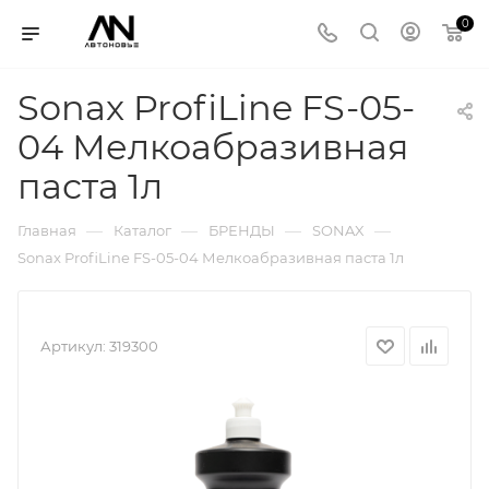
0
Sonax ProfiLine FS-05-
04 Мелкоабразивная
паста 1л
—
—
—
—
Главная
Каталог
БРЕНДЫ
SONAX
Sonax ProfiLine FS-05-04 Мелкоабразивная паста 1л
Артикул:
319300