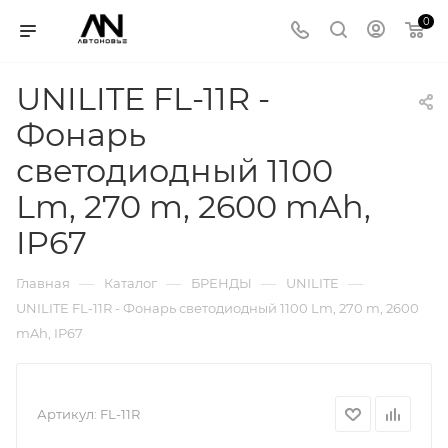
0
UNILITE FL-11R -
Фонарь
светодиодный 1100
Lm, 270 m, 2600 mAh,
IP67
—
—
—
—
Главная
Каталог
БРЕНДЫ
UNILITE
UNILITE FL-11R - Фонарь светодиодный 1100 Lm, 270 m, 2600
mAh, IP67
Артикул:
FL-11R