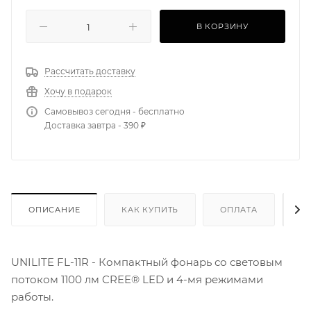
В КОРЗИНУ
Рассчитать доставку
Хочу в подарок
Самовывоз сегодня - бесплатно
Доставка завтра - 390 ₽
ОПИСАНИЕ
КАК КУПИТЬ
ОПЛАТА
Д
UNILITE FL-11R - Компактный фонарь со световым
потоком 1100 лм CREE® LED и 4-мя режимами
работы.