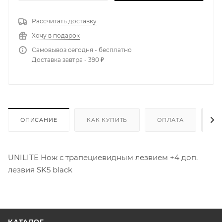
Рассчитать доставку
Хочу в подарок
Самовывоз сегодня - бесплатно
Доставка завтра - 390 ₽
ОПИСАНИЕ
КАК КУПИТЬ
ОПЛАТА
Д
UNILITE Нож с трапециевидным лезвием +4 доп.
лезвия SK5 black
КАТАЛОГ