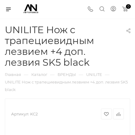
0
UNILITE Нож с
трапециевидным
лезвием +4 доп.
лезвия SK5 black
—
—
—
—
Главная
Каталог
БРЕНДЫ
UNILITE
UNILITE Нож с трапециевидным лезвием +4 доп. лезвия SK5
black
Артикул:
KC2