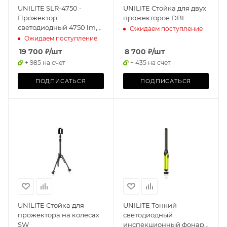
UNILITE SLR-4750 -
UNILITE Стойка для двух
Прожектор
прожекторов DBL
светодиодный 4750 lm,
Ожидаем поступление
5200mAh, IP65
Ожидаем поступление
19 700
₽
/шт
8 700
₽
/шт
+ 985 на счет
+ 435 на счет
ПОДПИСАТЬСЯ
ПОДПИСАТЬСЯ
UNILITE Стойка для
UNILITE Тонкий
прожектора на колесах
светодиодный
SW
инспекционный фонарь