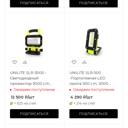
ПОДПИСАТЬСЯ
ПОДПИСАТЬСЯ
UNILITE SLR-3000 -
UNILITE SLR-500
Светодиодный
-Портативная LED
прожектор 3000 Lm,
лампа 500 Lm, 2000
6600 mAh, IP54
mAh, IPX5
Ожидаем поступление
Ожидаем поступление
12 500
₽
/шт
4 290
₽
/шт
+ 625 на счет
+ 214 на счет
ПОДПИСАТЬСЯ
ПОДПИСАТЬСЯ