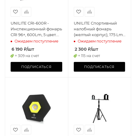
UNILITE CRI-600R -
UNILITE Спортивный
Инспекционный фонарь
налобный фонарь
CRI 96+, 600Lm, 5 цвет.
(желтый корпус), 175 Lm,
темп.+ УФ, 2500 mAh,
1 x AA, IPX6
Ожидаем поступление
Ожидаем поступление
IP65
6 190
₽
/шт
2 300
₽
/шт
+ 309 на счет
+ 115 на счет
ПОДПИСАТЬСЯ
ПОДПИСАТЬСЯ