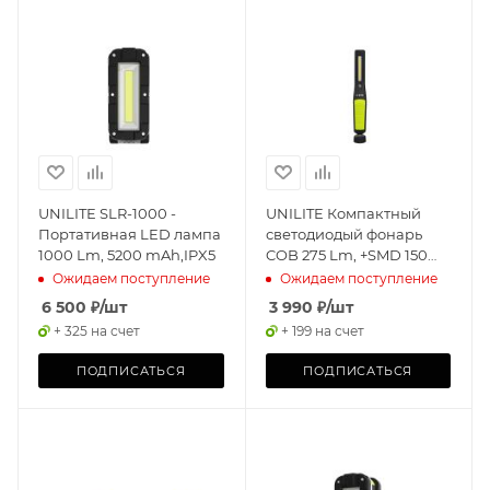
UNILITE SLR-1000 -
UNILITE Компактный
Портативная LED лампа
светодиодый фонарь
1000 Lm, 5200 mAh,IPX5
COB 275 Lm, +SMD 150
Lm, 700 mAh, IP20/IK07
Ожидаем поступление
Ожидаем поступление
6 500
₽
/шт
3 990
₽
/шт
+ 325 на счет
+ 199 на счет
ПОДПИСАТЬСЯ
ПОДПИСАТЬСЯ