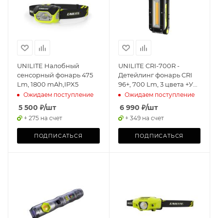
UNILITE Налобный
UNILITE CRI-700R -
сенсорный фонарь 475
Детейлинг фонарь CRI
Lm, 1800 mAh,IPX5
96+, 700 Lm, 3 цвета +УФ,
5200 mAh
Ожидаем поступление
Ожидаем поступление
5 500
₽
/шт
6 990
₽
/шт
+ 275 на счет
+ 349 на счет
ПОДПИСАТЬСЯ
ПОДПИСАТЬСЯ