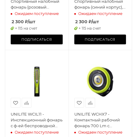
Спортивный налобный
Спортивный налобный
фонарь (розовый
фонарь (синий корпус),
корпус), 175 Lm, 1xAA,
175 Lm, 1xAA, IPX6
Ожидаем поступление
Ожидаем поступление
IPX6
2 300
₽
/шт
2 300
₽
/шт
+ 115 на счет
+ 115 на счет
ПОДПИСАТЬСЯ
ПОДПИСАТЬСЯ
UNILITE WCIL11 -
UNILITE WCHX7 -
Инспекционный фонарь
Компактный рабочий
с ф-ей беспроводной
фонарь 700 Lm с
зарядки 1100 Lm, 3500
беспроводной зарядкой
Ожидаем поступление
Ожидаем поступление