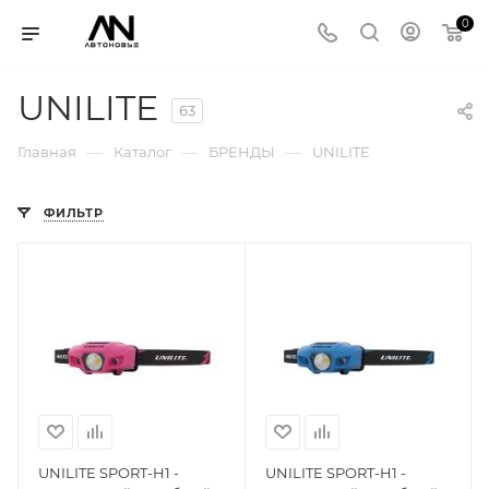
0
UNILITE
63
—
—
—
Главная
Каталог
БРЕНДЫ
UNILITE
ФИЛЬТР
UNILITE SPORT-H1 -
UNILITE SPORT-H1 -