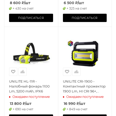
mAh, IP65
2600 mAh, IP65/IK07
8 600
₽
/шт
6 500
₽
/шт
+ 430 на счет
+ 325 на счет
ПОДПИСАТЬСЯ
ПОДПИСАТЬСЯ
UNILITE HL-11R -
UNILITE CRI-1900 -
Налобный фонарь 1100
Компактный прожектор
Lm, 5200 mAh, IPX6
1900 Lm, HI CRI 96+,
2700- 6500 K, 5000 mAh,
Ожидаем поступление
Ожидаем поступление
IP65
13 800
₽
/шт
16 990
₽
/шт
+ 690 на счет
+ 849 на счет