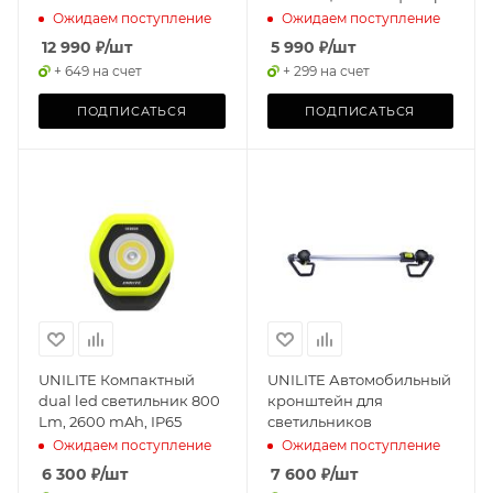
COB 850 Lm + SMD 150
Ожидаем поступление
Ожидаем поступление
Lm, IP54/IK07, 2600m
12 990
₽
/шт
5 990
₽
/шт
+ 649 на счет
+ 299 на счет
ПОДПИСАТЬСЯ
ПОДПИСАТЬСЯ
UNILITE Компактный
UNILITE Автомобильный
dual led светильник 800
кронштейн для
Lm, 2600 mAh, IP65
светильников
Ожидаем поступление
Ожидаем поступление
6 300
₽
/шт
7 600
₽
/шт