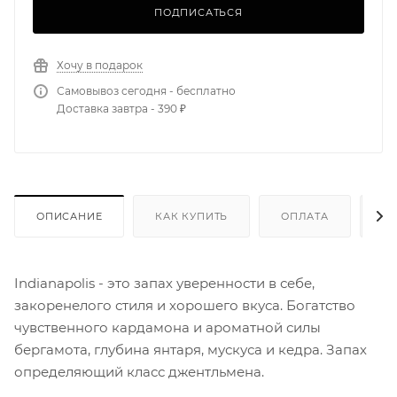
ПОДПИСАТЬСЯ
Хочу в подарок
Самовывоз сегодня - бесплатно
Доставка завтра - 390 ₽
ОПИСАНИЕ
КАК КУПИТЬ
ОПЛАТА
Д
Indianapolis - это запах уверенности в себе,
закоренелого стиля и хорошего вкуса. Богатство
чувственного кардамона и ароматной силы
бергамота, глубина янтаря, мускуса и кедра. Запах
определяющий класс джентльмена.