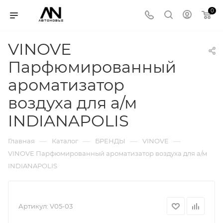
0
VINOVE
Парфюмированный
ароматизатор
воздуха для а/м
INDIANAPOLIS
—
—
—
—
Главная
Каталог
БРЕНДЫ
VINOVE
VINOVE Парфюмированный ароматизатор воздуха для а/м
INDIANAPOLIS
Артикул:
V05-03