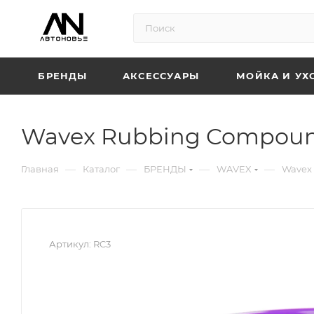
БРЕНДЫ
АКСЕССУАРЫ
МОЙКА И УХ
Wavex Rubbing Compound
—
—
—
—
Главная
Каталог
БРЕНДЫ
WAVEX
Wavex 
Артикул:
RC3