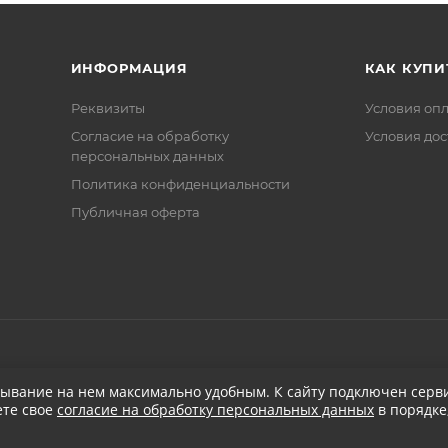
ИНФОРМАЦИЯ
КАК КУПИ
Реквизиты
Условия оп
Соглаcие на обработку
Условия дос
персональных данных
Политика конфиденциальности
Публичная оферта
бывание на нем максимально удобным. К cайту подключен серви
ете свое
согласие на обработку персональных данных
в порядке
при заказе от 5 000
₽
Бесплатная доставка