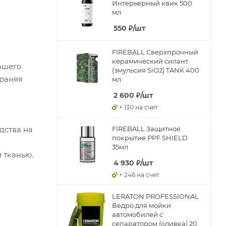
Интерьерный квик 500
мл
550
₽
/шт
FIREBALL Сверхпрочный
керамический силант
вашего
(эмульсия SiO2) TANK 400
траняя
мл
2 600
₽
/шт
+ 130 на счет
дства на
FIREBALL Защитное
покрытие PPF SHIELD
35мл
 тканью.
4 930
₽
/шт
+ 246 на счет
LERATON PROFESSIONAL
Ведро для мойки
автомобилей с
сепаратором (оливка) 20