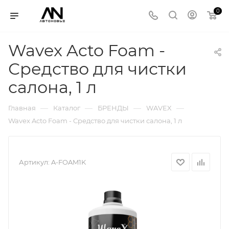
0
Wavex Acto Foam -
Средство для чистки
салона, 1 л
—
—
—
—
Главная
Каталог
БРЕНДЫ
WAVEX
Wavex Acto Foam - Средство для чистки салона, 1 л
Артикул:
A-FOAM1K