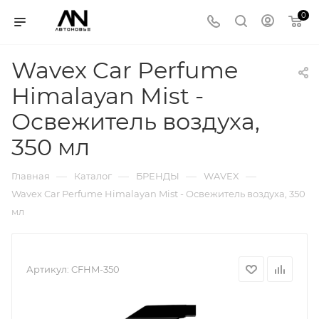
0
Wavex Car Perfume
Himalayan Mist -
Освежитель воздуха,
350 мл
—
—
—
—
Главная
Каталог
БРЕНДЫ
WAVEX
Wavex Car Perfume Himalayan Mist - Освежитель воздуха, 350
мл
Артикул:
CFHM-350