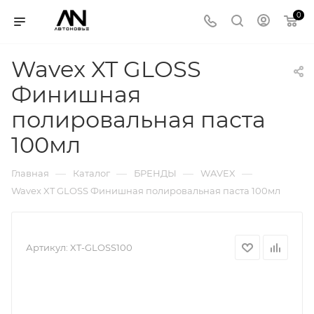
0
Wavex XT GLOSS
Финишная
полировальная паста
100мл
—
—
—
—
Главная
Каталог
БРЕНДЫ
WAVEX
Wavex XT GLOSS Финишная полировальная паста 100мл
Артикул:
XT-GLOSS100