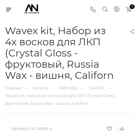
0
Wavex kit, Набор из
4х восков для ЛКП
(Crystal Gloss -
фруктовый, Russia
Wax - вишня, Californ
—
—
—
—
Главная
Каталог
БРЕНДЫ
WAVEX
Wavex kit, Набор из 4х восков для ЛКП (Crystal Gloss -
фруктовый, Russia Wax - вишня, Californ
Артикул:
SG-WAX-4