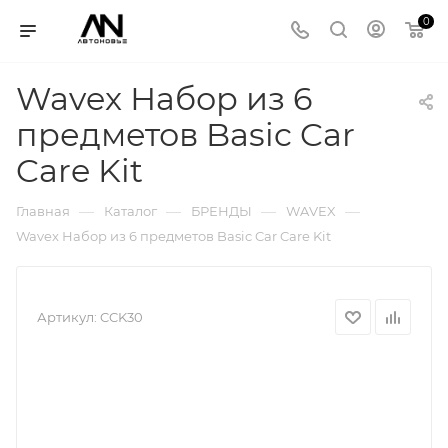
0
Wavex Набор из 6
предметов Basic Car
Care Kit
—
—
—
—
Главная
Каталог
БРЕНДЫ
WAVEX
Wavex Набор из 6 предметов Basic Car Care Kit
Артикул:
CCK30