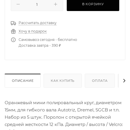
В КОРЗИНУ
Рассчитать доставку
Хочу в подарок
Самовывоз сегодня - бесплатно
Доставка завтра - 390 ₽
ОПИСАНИЕ
КАК КУПИТЬ
ОПЛАТА
Д
Оранжевый мини полировальный круг, диаметром
15мм, для гибкого вала Autotriz, Dremel, SGCB и т.п.
Набор из 5 штук. Поролон с открытой ячейкой
средней жесткости 12 кПа. Диаметр / высота / Velcro: