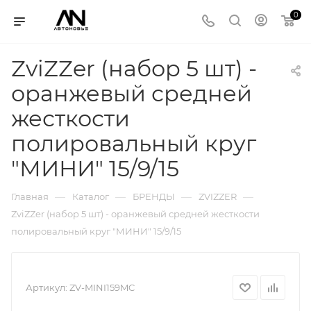
0
ZviZZer (набор 5 шт) -
оранжевый средней
жесткости
полировальный круг
"МИНИ" 15/9/15
—
—
—
—
Главная
Каталог
БРЕНДЫ
ZVIZZER
ZviZZer (набор 5 шт) - оранжевый средней жесткости
полировальный круг "МИНИ" 15/9/15
Артикул:
ZV-MINI159MC