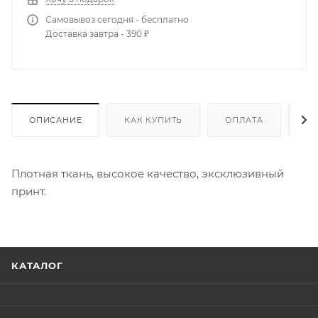
Самовывоз сегодня - бесплатно
Доставка завтра - 390 ₽
ОПИСАНИЕ
КАК КУПИТЬ
ОПЛАТА
Д
Плотная ткань, высокое качество, эксклюзивный
принт.
КАТАЛОГ