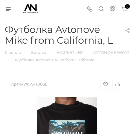
0
Футболка Avtonove
Mike from California, L
—
—
—
Главная
Каталог
МАРКЕТИНГ
AVTONOVE WEAR
—
Футболка Avtonove Mike from California, L
Артикул:
AVT003L