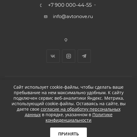
+7 900 000-44-55
info@avtonove.ru
Сайт использует cookie-файлы, чтобы сделать ваше
пребывание на нем максимально удобным. К cайту
2026 © ДЕТЕЙЛИНГ-МАРКЕТ АВТОНОВЬЕ
подключен сервис веб-аналитики Яндекс. Метрика,
использующий cookie-файлы. Оставаясь на сайте, вы
даете свое
согласие на обработку персональных
данных
в порядке, указанном в
Политике
конфиденциальности
Разработано в KAPUSTA LAB
Бесплатная доставка
ПРИНЯТЬ