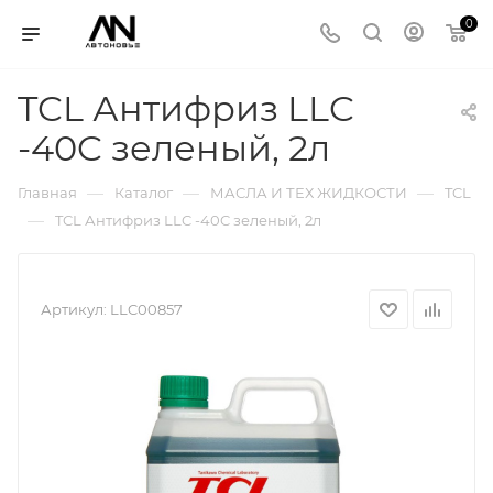
0
TCL Антифриз LLC
-40C зеленый, 2л
—
—
—
Главная
Каталог
МАСЛА И ТЕХ ЖИДКОСТИ
TCL
—
TCL Антифриз LLC -40C зеленый, 2л
Артикул:
LLC00857