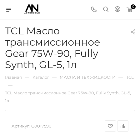
0
TCL Масло
трансмиссионное
Gear 75W-90, Fully
Synth, GL-5, 1л
—
—
—
Главная
Каталог
МАСЛА И ТЕХ ЖИДКОСТИ
TCL
—
TCL Масло трансмиссионное Gear 75W-90, Fully Synth, GL-5,
1л
Артикул:
G0017590