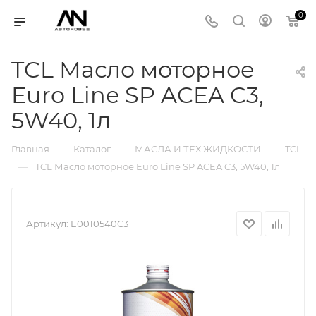
0
TCL Масло моторное
Euro Line SP ACEA C3,
5W40, 1л
—
—
—
Главная
Каталог
МАСЛА И ТЕХ ЖИДКОСТИ
TCL
—
TCL Масло моторное Euro Line SP ACEA C3, 5W40, 1л
Артикул:
E0010540C3