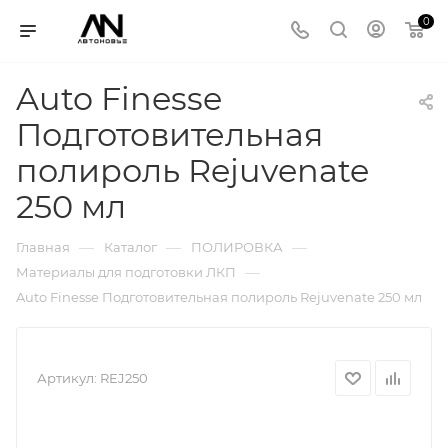
0
Auto Finesse
Подготовительная
полироль Rejuvenate
250 мл
—
—
—
Главная
Каталог
ПОЛИРОВКА
—
Материалы для подготовки ЛКП
Auto Finesse Подготовительная полироль Rejuvenate 250 мл
Артикул:
REJ250